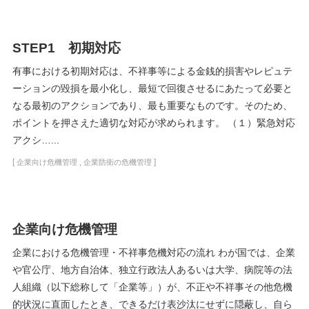
STEP1 初期対応
有事における初期対応は、不祥事等による金銭的損害やレピュテ
ーションの毀損を最小化し、最短で回復させるにあたって必要と
なる最初のアクションであり、最も重要なものです。そのため、
ポイントを押さえた適切な対応が求められます。 （１）緊急対応
アクシ…...
[
,
]
企業向け危機管理
企業防衛の危機管理
企業向け危機管理
企業における危機管理・不祥事危機対応の流れ わが国では、企業
や官公庁、地方自治体、独立行政法人あるいは大学、病院等の法
人組織（以下総称して「企業等」）が、不正や不祥事その他危機
的状況に直面したとき、できるだけ表沙汰にせずに隠蔽し、自ら