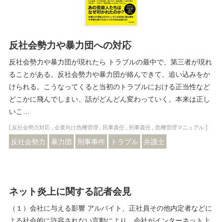
反社会勢力や暴力団への対応
反社会勢力や暴力団が現れたら トラブルの最中で、第三者が現れ
ることがある。反社会勢力や暴力団が絡んできて、追い込みをか
けられる。こうなってくると当初のトラブルにおける正当性など
どこかに飛んでしまい、話がどんどん変わっていく。本来は正し
いこ…
[
,
,
,
,
]
反社会勢力対応
企業向け危機管理
民事責任
刑事責任
危機管理マニュアル
反社会勢力
暴力団
刑事事件
トラブル
弁護士
ネット炎上に関する記者会見
（１）会社に与える影響 アルバイト、正社員その他内定者などに
よる社会的に許容されない言動により、会社がインターネット上