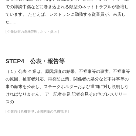
での誹謗中傷などに巻き込まれる類型のネットトラブルが急増し
ています。 たとえば、レストランに勤務する従業員が、来店し
た…...
[
,
]
企業防衛の危機管理
ネット炎上
STEP4 公表・報告等
（１）公表 企業は、原因調査の結果、不祥事等の事実、不祥事等
の原因、被害者対応、再発防止策、関係者の処分など不祥事等の
事の顛末を公表し、ステークホルダーおよび世間に対し説明しな
ければなりません。 ア 記者会見 記者会見その他プレスリリー
スの…...
[
,
]
企業向け危機管理
企業防衛の危機管理