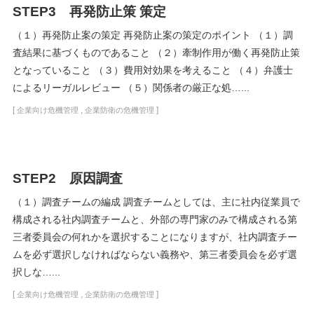
STEP3 再発防止策 策定
（１）再発防止案の策定 再発防止案の策定のポイント （１）調
査結果に基づくものであること （２）牽制作用が働く再発防止策
となっていること （３）費用対効果を考えること （４）弁護士
によるリーガルレビュー （５）関係者の厳正な処…...
[
,
]
企業向け危機管理
企業防衛の危機管理
STEP2 原因調査
（１）調査チームの編成 調査チームとしては、主に社内従業員で
構成される社内調査チームと、外部の専門家のみで構成される第
三者委員会の何れかを選択することになりますが、社内調査チー
ムを必ず選択しなければならない義務や、第三者委員会を必ず選
択しな…...
[
,
]
企業向け危機管理
企業防衛の危機管理