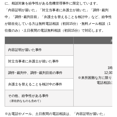
に、相談対象を紛争性がある危機管理事件に限定しています。
「内容証明が届いた」「対立当事者に弁護士が就いた」「調停･裁判
中」「調停･裁判目前」「弁護士を替えることを検討中」など、紛争性
が顕在化している方は無料電話相談（初回15分）･無料メール相談（1
往復のみ）･土日夜間の電話無料相談（初回15分）で対応します。
来
内容証明が届いた事件
対立当事者に弁護士が就いた事件
1時間
調停･裁判中、調停･裁判目前の事件
12,000
※来所困難な方に限り、
電話相談に
弁護士を替えることを検討中の事件
その他、紛争性がある事件
（潜在的なものも含めて）
※お電話やメール、土日夜間の電話相談は、「内容証明が届いた」