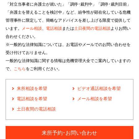
「対立当事者に弁護士が就いた」「調停･裁判中」「調停･裁判目前」
「弁護士を替えることを検討中」など、紛争性が顕在化している危機
管理事件に限定して、簡略なアドバイスを差し上げる限度で提供して
います。
メール相談
、
電話相談
または
土日夜間の電話相談
よりお問い
合わせください。
※一般的な法律知識については、お電話やメールでのお問い合わせを
受け付けておりません。
一般的な法律知識に関する情報は危機管理大全でご案内していますの
で、
こちら
をご利用ください。
来所相談を希望
ビデオ通話相談を希望
電話相談を希望
メール相談を希望
土日夜間の電話相談
来所予約･お問い合わせ