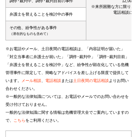
調停･裁判中、調停･裁判目前の事件
12,000
※来所困難な方に限り、
電話相談に
弁護士を替えることを検討中の事件
その他、紛争性がある事件
（潜在的なものも含めて）
※お電話やメール、土日夜間の電話相談は、「内容証明が届いた」
「対立当事者に弁護士が就いた」「調停･裁判中」「調停･裁判目前」
「弁護士を替えることを検討中」など、紛争性が顕在化している危機
管理事件に限定して、簡略なアドバイスを差し上げる限度で提供して
います。
メール相談
、
電話相談
または
土日夜間の電話相談
よりお問い
合わせください。
※一般的な法律知識については、お電話やメールでのお問い合わせを
受け付けておりません。
一般的な法律知識に関する情報は危機管理大全でご案内していますの
で、
こちら
をご利用ください。