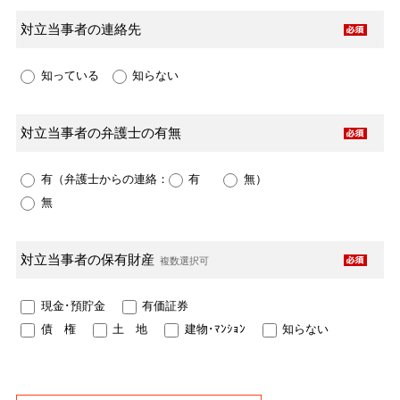
対立当事者の
連絡先
知っている
知らない
対立当事者の
弁護士の有無
有
（弁護士からの連絡：
有
無）
無
対立当事者の
保有財産
複数選択可
現金･預貯金
有価証券
債 権
土 地
建物･ﾏﾝｼｮﾝ
知らない