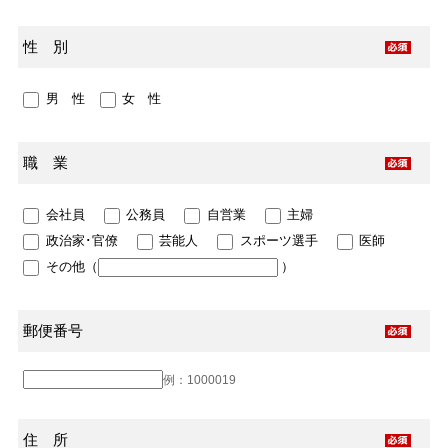
性 別
男 性
女 性
職 業
会社員
公務員
自営業
主婦
政治家･官僚
芸能人
スポーツ選手
医師
その他（
）
郵便番号
例：1000019
住 所