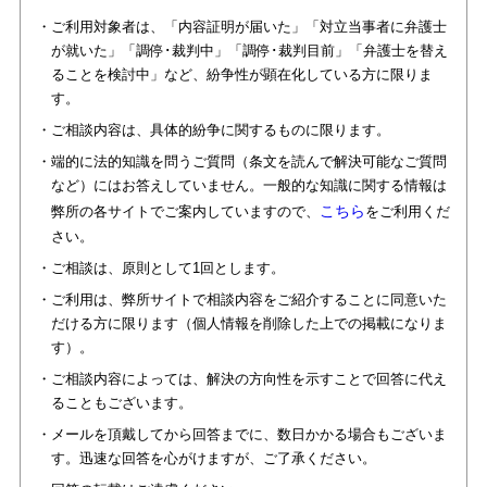
・ご利用対象者は、「内容証明が届いた」「対立当事者に弁護士
が就いた」「調停･裁判中」「調停･裁判目前」「弁護士を替え
ることを検討中」など、紛争性が顕在化している方に限りま
す。
・ご相談内容は、具体的紛争に関するものに限ります。
・端的に法的知識を問うご質問（条文を読んで解決可能なご質問
など）にはお答えしていません。一般的な知識に関する情報は
こちら
弊所の各サイトでご案内していますので、
をご利用くだ
さい。
・ご相談は、原則として1回とします。
・ご利用は、弊所サイトで相談内容をご紹介することに同意いた
だける方に限ります（個人情報を削除した上での掲載になりま
す）。
・ご相談内容によっては、解決の方向性を示すことで回答に代え
ることもございます。
・メールを頂戴してから回答までに、数日かかる場合もございま
す。迅速な回答を心がけますが、ご了承ください。