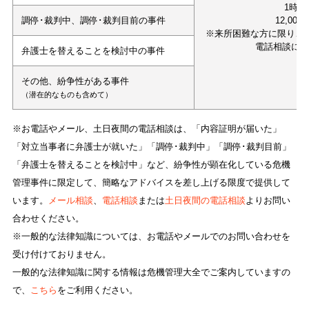
1時間
調停･裁判中、調停･裁判目前の事件
12,000
※来所困難な方に限り、
電話相談に
弁護士を替えることを検討中の事件
その他、紛争性がある事件
（潜在的なものも含めて）
※お電話やメール、土日夜間の電話相談は、「内容証明が届いた」
「対立当事者に弁護士が就いた」「調停･裁判中」「調停･裁判目前」
「弁護士を替えることを検討中」など、紛争性が顕在化している危機
管理事件に限定して、簡略なアドバイスを差し上げる限度で提供して
います。
メール相談
、
電話相談
または
土日夜間の電話相談
よりお問い
合わせください。
※一般的な法律知識については、お電話やメールでのお問い合わせを
受け付けておりません。
一般的な法律知識に関する情報は危機管理大全でご案内していますの
で、
こちら
をご利用ください。