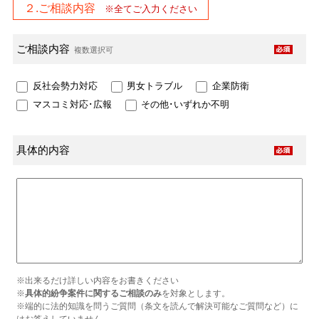
２.ご相談内容
※全てご入力ください
ご相談内容
複数選択可
反社会勢力対応
男女トラブル
企業防衛
マスコミ対応･広報
その他･いずれか不明
具体的内容
※出来るだけ詳しい内容をお書きください
※
具体的紛争案件に関するご相談のみ
を対象とします。
※端的に法的知識を問うご質問（条文を読んで解決可能なご質問など）に