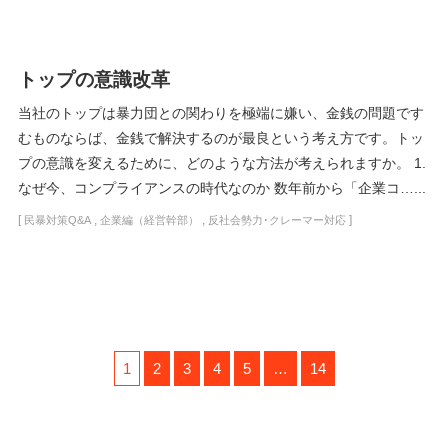
トップの意識改革
当社のトップは暴力団との関わりを極端に嫌い、金銭の問題です
むものならば、金銭で解決するのが最良という考え方です。トッ
プの意識を変えるために、どのような方法が考えられますか。 1.
なぜ今、コンプライアンスの時代なのか 数年前から「企業コ…...
[
,
,
]
民暴対策Q&A
企業編（経営幹部）
反社会勢力･クレーマー対応
1
2
3
4
5
…
14