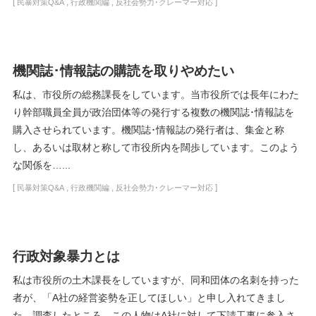
[
,
,
]
民暴対策Q&A
行政機関編
反社会勢力･クレーマー対応
機関誌･情報誌の購読を取りやめたい
私は、市役所の総務課長をしています。当市役所では長年にわた
り幹部職員全員が政治団体等の発行する複数の機関誌･情報誌を
購入させられています。機関誌･情報誌の発行者は、集金と称
し、あるいは取材と称して市役所内を闊歩しています。このよう
な関係を…...
[
,
,
]
民暴対策Q&A
行政機関編
反社会勢力･クレーマー対応
行政対象暴力とは
私は市役所の土木課長をしていますが、同和団体の名刺を持った
者が、「A社の経営姿勢を正してほしい」と申し入れてきまし
た。調査したところ、この人物はA社に対して下請工事に参入さ