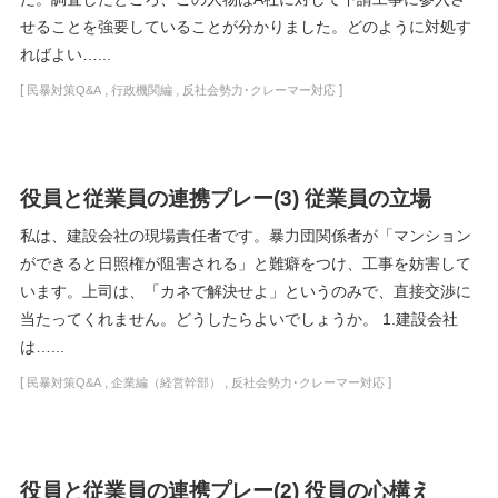
せることを強要していることが分かりました。どのように対処す
ればよい…...
[
,
,
]
民暴対策Q&A
行政機関編
反社会勢力･クレーマー対応
役員と従業員の連携プレー(3) 従業員の立場
私は、建設会社の現場責任者です。暴力団関係者が「マンション
ができると日照権が阻害される」と難癖をつけ、工事を妨害して
います。上司は、「カネで解決せよ」というのみで、直接交渉に
当たってくれません。どうしたらよいでしょうか。 1.建設会社
は…...
[
,
,
]
民暴対策Q&A
企業編（経営幹部）
反社会勢力･クレーマー対応
役員と従業員の連携プレー(2) 役員の心構え