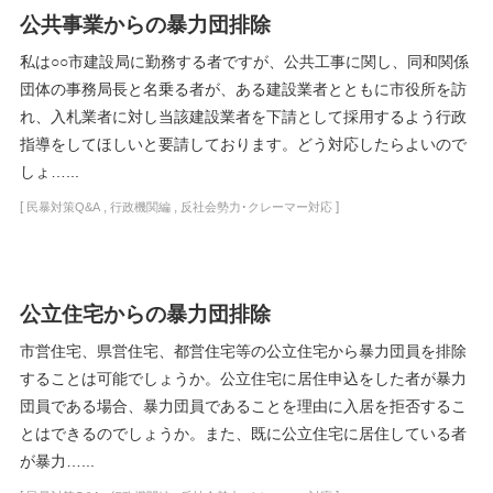
公共事業からの暴力団排除
私は○○市建設局に勤務する者ですが、公共工事に関し、同和関係
団体の事務局長と名乗る者が、ある建設業者とともに市役所を訪
れ、入札業者に対し当該建設業者を下請として採用するよう行政
指導をしてほしいと要請しております。どう対応したらよいので
しょ…...
[
,
,
]
民暴対策Q&A
行政機関編
反社会勢力･クレーマー対応
公立住宅からの暴力団排除
市営住宅、県営住宅、都営住宅等の公立住宅から暴力団員を排除
することは可能でしょうか。公立住宅に居住申込をした者が暴力
団員である場合、暴力団員であることを理由に入居を拒否するこ
とはできるのでしょうか。また、既に公立住宅に居住している者
が暴力…...