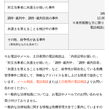
対立当事者に弁護士が就いた事件
1時間
調停･裁判中、調停･裁判目前の事件
12,000
※来所困難な方に限り、
電話相談に
弁護士を替えることを検討中の事件
その他、紛争性がある事件
（潜在的なものも含めて）
※お電話やメール、土日夜間の電話相談は、「内容証明が届いた」
「対立当事者に弁護士が就いた」「調停･裁判中」「調停･裁判目前」
「弁護士を替えることを検討中」など、紛争性が顕在化している危機
管理事件に限定して、簡略なアドバイスを差し上げる限度で提供して
います。
メール相談
、
電話相談
または
土日夜間の電話相談
よりお問い
合わせください。
※一般的な法律知識については、お電話やメールでのお問い合わせを
受け付けておりません。
一般的な法律知識に関する情報は危機管理大全でご案内していますの