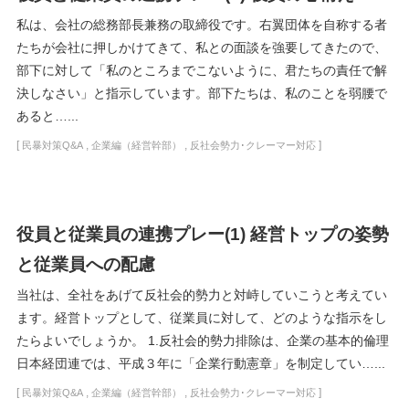
私は、会社の総務部長兼務の取締役です。右翼団体を自称する者
たちが会社に押しかけてきて、私との面談を強要してきたので、
部下に対して「私のところまでこないように、君たちの責任で解
決しなさい」と指示しています。部下たちは、私のことを弱腰で
あると…...
[
,
,
]
民暴対策Q&A
企業編（経営幹部）
反社会勢力･クレーマー対応
役員と従業員の連携プレー(1) 経営トップの姿勢
と従業員への配慮
当社は、全社をあげて反社会的勢力と対峙していこうと考えてい
ます。経営トップとして、従業員に対して、どのような指示をし
たらよいでしょうか。 1.反社会的勢力排除は、企業の基本的倫理
日本経団連では、平成３年に「企業行動憲章」を制定してい…...
[
,
,
]
民暴対策Q&A
企業編（経営幹部）
反社会勢力･クレーマー対応