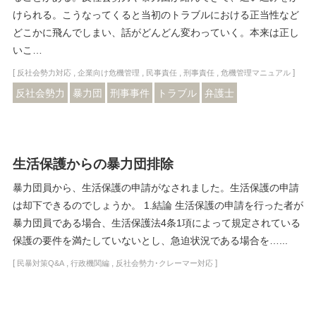
けられる。こうなってくると当初のトラブルにおける正当性など
どこかに飛んでしまい、話がどんどん変わっていく。本来は正し
いこ…
[
,
,
,
,
]
反社会勢力対応
企業向け危機管理
民事責任
刑事責任
危機管理マニュアル
反社会勢力
暴力団
刑事事件
トラブル
弁護士
生活保護からの暴力団排除
暴力団員から、生活保護の申請がなされました。生活保護の申請
は却下できるのでしょうか。 1.結論 生活保護の申請を行った者が
暴力団員である場合、生活保護法4条1項によって規定されている
保護の要件を満たしていないとし、急迫状況である場合を…...
[
,
,
]
民暴対策Q&A
行政機関編
反社会勢力･クレーマー対応