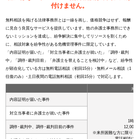
付けません。
無料相談を掲げる法律事務所とは一線を画し、価格競争はせず、報酬
に見合う良質なサービスを提供しています。他の弁護士事務所にでき
ないミッションを達成し、紛争解決に集中してリソースを割くため
に、相談対象を紛争性がある危機管理事件に限定しています。
「内容証明が届いた」「対立当事者に弁護士が就いた」「調停･裁判
中」「調停･裁判目前」「弁護士を替えることを検討中」など、紛争性
が顕在化している方は無料電話相談（初回15分）･無料メール相談（1
往復のみ）･土日夜間の電話無料相談（初回15分）で対応します。
来
内容証明が届いた事件
対立当事者に弁護士が就いた事件
1時間
調停･裁判中、調停･裁判目前の事件
12,000
※来所困難な方に限り、
電話相談に