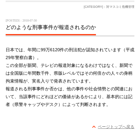
[CATEGORY]：対マスコミ危機管理
[POSTED]：2018-07-30
どのような刑事事件が報道されるのか
日本では、年間に99万6120件の刑法犯が認知されています（平成
29年警察白書）。
この全部が新聞、テレビの報道対象になるわけではなく、新聞で
は全国版に年間数千件、県版レベルではその何倍かの人々の身柄
拘束情報が、実名入りで発表されています。
報道される刑事事件か否かは、他の事件や社会情勢との関連にお
いて、当該事件にどれほどの価値があるかにより、基本的には記
者（県警キャップやデスク）によって判断されます。
ページトップへ戻る