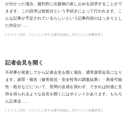
が分かった場合、裁判所に出版物の差し止めを請求することがで
きます。この請求は仮処分という手続きによって行われます。こ
んな記事が予定されているらしいという記事内容のはっきりとし
た特定が…...
[
,
,
]
マスコミ対応
マスコミに対する事件化阻止
対マスコミ危機管理
記者会見を開く
不祥事が発覚してから記者会見を開く場合、通常謝罪会見になり
ます。謝罪・報告（被害状況・安全性等の調査結果）・再発可能
性・処分などについて、世間の反感を買わず、できれば好感と支
持を得られるような会見を開くにはポイントがあります。もちろ
ん記者会…...
[
,
,
]
マスコミ対応
マスコミに対する事件化阻止
対マスコミ危機管理