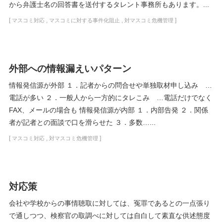
から弁護士名の回答書を送付するタレント事務所もあります。...
[
,
,
]
マスコミ対応
マスコミに対する事件化阻止
対マスコミ危機管理
外部への情報漏えいパターン
情報発信源が外部 １．記者からの問合せや単独取材申し込み …
電話が多い ２．一般人から一方的にタレこみ …電話だけでなく
FAX、メールの場合も 情報発信源が内部 １．内部告発 ２．関係
者が記者との面談で口を滑らせた ３．多数…...
[
,
]
マスコミ対応
対マスコミ危機管理
対応策
会社や学校からの事情聴取に対しては、冤罪であるとの一点張り
で通しつつ、検察官の取調べに対しては自白して素直な供述態度