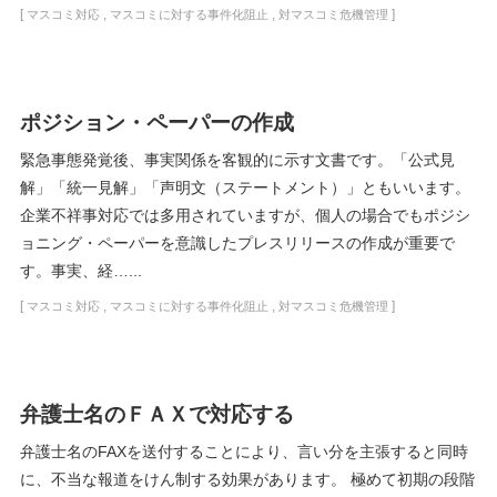
[
,
,
]
マスコミ対応
マスコミに対する事件化阻止
対マスコミ危機管理
ポジション・ペーパーの作成
緊急事態発覚後、事実関係を客観的に示す文書です。「公式見
解」「統一見解」「声明文（ステートメント）」ともいいます。
企業不祥事対応では多用されていますが、個人の場合でもポジシ
ョニング・ペーパーを意識したプレスリリースの作成が重要で
す。事実、経…...
[
,
,
]
マスコミ対応
マスコミに対する事件化阻止
対マスコミ危機管理
弁護士名のＦＡＸで対応する
弁護士名のFAXを送付することにより、言い分を主張すると同時
に、不当な報道をけん制する効果があります。 極めて初期の段階