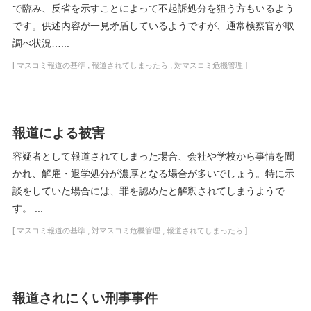
で臨み、反省を示すことによって不起訴処分を狙う方もいるよう
です。供述内容が一見矛盾しているようですが、通常検察官が取
調べ状況…...
[
,
,
]
マスコミ報道の基準
報道されてしまったら
対マスコミ危機管理
報道による被害
容疑者として報道されてしまった場合、会社や学校から事情を聞
かれ、解雇・退学処分が濃厚となる場合が多いでしょう。特に示
談をしていた場合には、罪を認めたと解釈されてしまうようで
す。 ...
[
,
,
]
マスコミ報道の基準
対マスコミ危機管理
報道されてしまったら
報道されにくい刑事事件