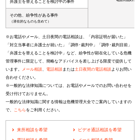
弁護士を替えることを検討中の事件
その他、紛争性がある事件
（潜在的なものも含めて）
※お電話やメール、土日夜間の電話相談は、「内容証明が届いた」
「対立当事者に弁護士が就いた」「調停･裁判中」「調停･裁判目前」
「弁護士を替えることを検討中」など、紛争性が顕在化している危機
管理事件に限定して、簡略なアドバイスを差し上げる限度で提供して
います。
メール相談
、
電話相談
または
土日夜間の電話相談
よりお問い
合わせください。
※一般的な法律知識については、お電話やメールでのお問い合わせを
受け付けておりません。
一般的な法律知識に関する情報は危機管理大全でご案内していますの
で、
こちら
をご利用ください。
来所相談を希望
ビデオ通話相談を希望