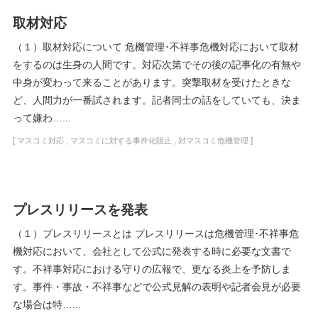
取材対応
（１）取材対応について 危機管理･不祥事危機対応において取材
をするのは生身の人間です。対応次第でその後の記事化の有無や
中身が変わって来ることがあります。突撃取材を受けたときな
ど、人間力が一番試されます。記者同士の話をしていても、決ま
って嫌わ…...
[
,
,
]
マスコミ対応
マスコミに対する事件化阻止
対マスコミ危機管理
プレスリリースを発表
（１）プレスリリースとは プレスリリースは危機管理･不祥事危
機対応において、会社として公式に発表する時に必要な文書で
す。不祥事対応における守りの広報で、更なる炎上を予防しま
す。事件・事故・不祥事などで公式見解の表明や記者会見が必要
な場合は特…...