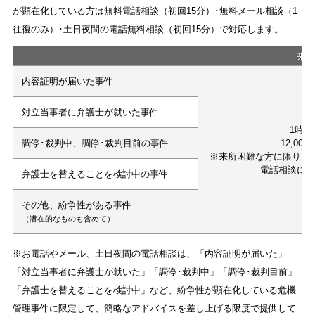
が顕在化している方は無料電話相談（初回15分）･無料メール相談（1
往復のみ）･土日夜間の電話無料相談（初回15分）で対応します。
来
内容証明が届いた事件
対立当事者に弁護士が就いた事件
1時間
調停･裁判中、調停･裁判目前の事件
12,000
※来所困難な方に限り、
電話相談に
弁護士を替えることを検討中の事件
その他、紛争性がある事件
（潜在的なものも含めて）
※お電話やメール、土日夜間の電話相談は、「内容証明が届いた」
「対立当事者に弁護士が就いた」「調停･裁判中」「調停･裁判目前」
「弁護士を替えることを検討中」など、紛争性が顕在化している危機
管理事件に限定して、簡略なアドバイスを差し上げる限度で提供して