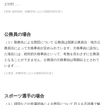
どの行…...
[
,
]
医師･歯科医師
危機管理における職業別対応策
公務員の場合
（１）勤務先による懲罰について 公務員は国家公務員法・地方公
務員法によって欠格事由が定められています。欠格事由に該当し
た場合には、絶対的欠格事由といって、有無を言わさずに公務員
となることができません。公務員の欠格事由は禁錮以上とされて
います…...
[
,
]
公務員
危機管理における職業別対応策
スポーツ選手の場合
（１）球団などの所属団体による懲罰について 巨人を不祥事で解