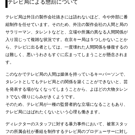
テレビ局による懲罰について
テレビ局は外注の製作会社抜きには語れないほど、今や外部に番
組制作を任せています。そのため、外注の製作会社の人間と局の
サラリーマン、タレントなどと、立場や所属の異なる人間関係が
入り混じって複雑な状況です。在京キー局は５つしかないことか
ら、テレビに出る者としては、一度壊れた人間関係を修復するの
は難しく、悪いうわさもすぐに広まってしまうことが懸念されま
す。
このなかでテレビ局の人間は媒体を持っているキーパーソンで、
タレントとしてもテレビ局との関係を築くことができないと、芸
を発表する場がなくなってしまうことから、よほどの大物タレン
トでない限りにらみがきくようです。
そのため、テレビ局が一種の監督者的な立場になることもあり、
テレビ局にはばれたくないという心理も働きます。
ディレクターのスタッフに対する暴力事件において、被害スタッ
フの所属会社が番組を制作するテレビ局のプロデューサーに対し