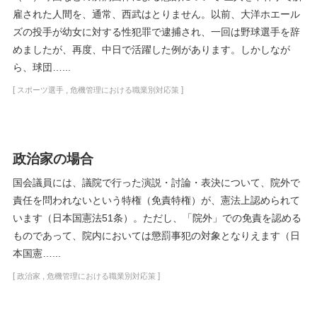
雇された人間を、通常、西武はとりません。以前、大洋ホエール
ズの投手が幼女に対する性犯罪で逮捕され、一回は野球選手を辞
めましたが、再度、中日で活躍した例があります。しかしなが
ら、球団…...
[
,
]
スポーツ選手
危機管理における職業別対応策
政治家の場合
国会議員には、議院で行った演説・討論・表決について、院外で
責任を問われないという特権（免責特権）が、憲法上認められて
います（日本国憲法51条）。ただし、「院外」での免責を認める
ものであって、院内においては懲罰事犯の対象となりえます（日
本国憲…...
[
,
]
政治家
危機管理における職業別対応策