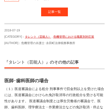
記事一覧
2018-07-19
[CATEGORY]：
タレント（芸能人）
,
危機管理における職業別対応策
[AUTHOR]：危機管理の弁護士･永田町法律税務事務所
『
タレント（芸能人）
』のその他の記事
医師･歯科医師の場合
（１）医道審議会による処分 刑事事件で罰金刑以上を受けた場合
には、医道審議会にかけられ免許取消等の行政処分を受ける可能
性があります。 医道審議会制度とは厚生労働省の審議会で、医
師、歯科医師、理学療法士・作業療法士などの免許取消・停止な