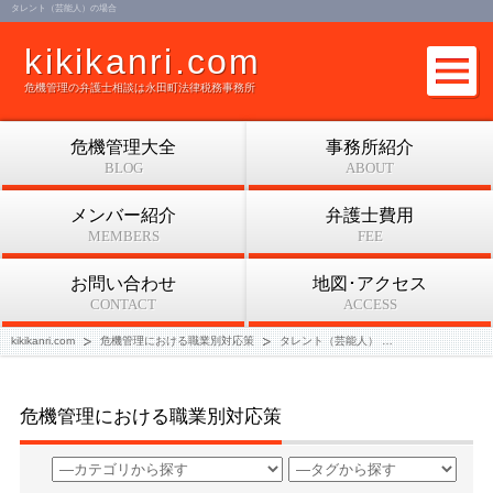
タレント（芸能人）の場合
kikikanri.com
危機管理の弁護士相談は永田町法律税務事務所
危機管理大全
事務所紹介
BLOG
ABOUT
メンバー紹介
弁護士費用
MEMBERS
FEE
お問い合わせ
地図･アクセス
CONTACT
ACCESS
kikikanri.com
危機管理における職業別対応策
タレント（芸能人）
タレント（芸能人
危機管理における職業別対応策