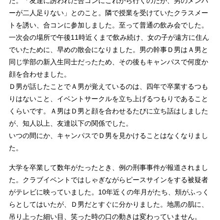
た。「友達に誘われた合コンにこれから行くのだが、男のメンバ
ーが二人足りない」とのこと。隣で授業を受けていたクラスメー
トを誘い、合コンに参加しました。至って普通の飲み会でした。
一次会の場所で午後11時近くまで飲み続け、女の子が遠方に住ん
でいたために、早めの散会になりました。男の幹事Ｄ男はＡ男と
同じ学部の新入生同士だったため、その後もキャンパスで何度か
顔を合わせました。
Ｄ男が話したことでＡ男が覚えているのは、四年で卒業するつも
りはないこと、イベントサークルを立ち上げるつもりであること
くらいです。Ａ男はＤ男と顔を合わせるたびに立ち話はしました
が、知人以上、友達以下の関係でした。
いつの間にか、キャンパスでＤ男を見かけることはなくなりまし
た。
大学を卒業して数年がたったとき、例の刑事事件が報道されまし
た。クラブイベントではしゃぎながらピースサインをする被疑者
がテレビに映っていました。10年近くの年月がたち、頬がふっく
らとしてはいたが、Ｄ男だとすぐに分かりました。地黒の肌に、
吊り上った細い目、笑った時の口の動きは変わっていません。