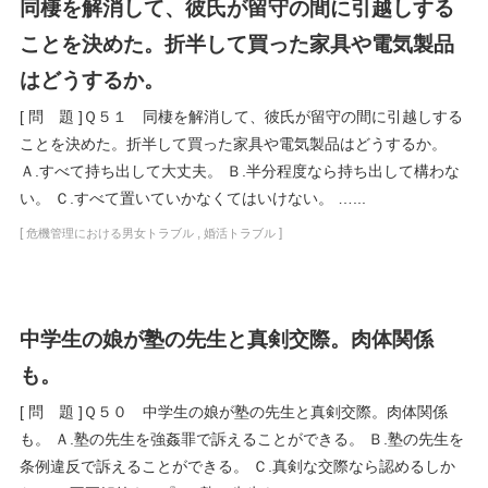
同棲を解消して、彼氏が留守の間に引越しする
ことを決めた。折半して買った家具や電気製品
はどうするか。
[ 問 題 ]Ｑ５１ 同棲を解消して、彼氏が留守の間に引越しする
ことを決めた。折半して買った家具や電気製品はどうするか。
Ａ.すべて持ち出して大丈夫。 Ｂ.半分程度なら持ち出して構わな
い。 Ｃ.すべて置いていかなくてはいけない。 …...
[
,
]
危機管理における男女トラブル
婚活トラブル
中学生の娘が塾の先生と真剣交際。肉体関係
も。
[ 問 題 ]Ｑ５０ 中学生の娘が塾の先生と真剣交際。肉体関係
も。 Ａ.塾の先生を強姦罪で訴えることができる。 Ｂ.塾の先生を
条例違反で訴えることができる。 Ｃ.真剣な交際なら認めるしか