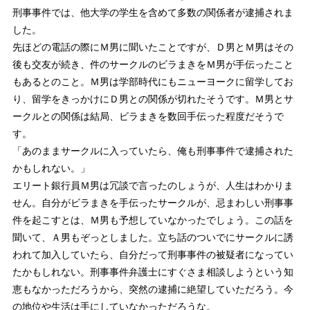
刑事事件では、他大学の学生を含めて多数の関係者が逮捕されま
した。
先ほどの電話の際にＭ男に聞いたことですが、Ｄ男とＭ男はその
後も交友が続き、件のサークルのビラまきをＭ男が手伝ったこと
もあるとのこと。Ｍ男は学部時代にもニューヨークに留学してお
り、留学をきっかけにＤ男との関係が切れたそうです。Ｍ男とサ
ークルとの関係は結局、ビラまきを数回手伝った程度だそうで
す。
「あのままサークルに入っていたら、俺も刑事事件で逮捕された
かもしれない。」
エリート銀行員Ｍ男は冗談で言ったのしょうが、人生はわかりま
せん。自分がビラまきを手伝ったサークルが、忌まわしい刑事事
件を起こすとは、Ｍ男も予想していなかったでしょう。この話を
聞いて、Ａ男もぞっとしました。立ち話のついでにサークルに誘
われて加入していたら、自分だって刑事事件の被疑者になってい
たかもしれない。刑事事件弁護士にすぐさま相談しようという知
恵もなかっただろうから、突然の逮捕に絶望していただろう。今
の地位や生活は手にしていなかっただろうな。