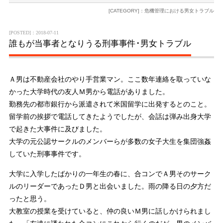
[CATEGORY]：危機管理における男女トラブル
[POSTED]：2018-07-11
誰もが当事者となりうる刑事事件･男女トラブル
Ａ男は不動産会社のやり手営業マン。ここ数年連絡を取っていな
かった大学時代の友人Ｍ男から電話がありました。
勤務先の都市銀行から派遣されて米国留学に出発するとのこと。
留学前の挨拶で電話してきたようでしたが、会話は弾み出身大学
で起きた大事件に及びました。
大学の元公認サークルのメンバーらが多数の女子大生を集団強姦
していた刑事事件です。
大学に入学したばかりの一年生の春に、合コンでＡ男そのサーク
ルのリーダーであったＤ男と出会いました。雨の降る日の夕方だ
ったと思う。
大教室の授業を受けていると、仲の良いＭ男に話しかけられまし