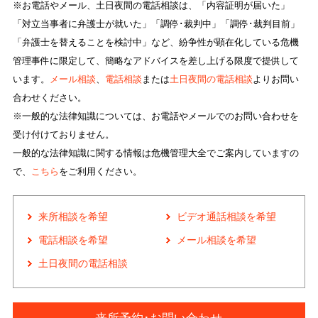
※お電話やメール、土日夜間の電話相談は、「内容証明が届いた」
「対立当事者に弁護士が就いた」「調停･裁判中」「調停･裁判目前」
「弁護士を替えることを検討中」など、紛争性が顕在化している危機
管理事件に限定して、簡略なアドバイスを差し上げる限度で提供して
います。
メール相談
、
電話相談
または
土日夜間の電話相談
よりお問い
合わせください。
※一般的な法律知識については、お電話やメールでのお問い合わせを
受け付けておりません。
一般的な法律知識に関する情報は危機管理大全でご案内していますの
で、
こちら
をご利用ください。
来所相談を希望
ビデオ通話相談を希望
電話相談を希望
メール相談を希望
土日夜間の電話相談