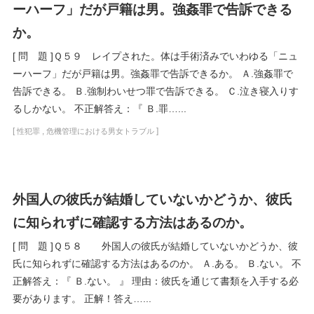
ーハーフ」だが戸籍は男。強姦罪で告訴できる
か。
[ 問 題 ]Ｑ５９ レイプされた。体は手術済みでいわゆる「ニュ
ーハーフ」だが戸籍は男。強姦罪で告訴できるか。 Ａ.強姦罪で
告訴できる。 Ｂ.強制わいせつ罪で告訴できる。 Ｃ.泣き寝入りす
るしかない。 不正解答え：『 Ｂ.罪…...
[
,
]
性犯罪
危機管理における男女トラブル
外国人の彼氏が結婚していないかどうか、彼氏
に知られずに確認する方法はあるのか。
[ 問 題 ]Ｑ５８ 外国人の彼氏が結婚していないかどうか、彼
氏に知られずに確認する方法はあるのか。 Ａ.ある。 Ｂ.ない。 不
正解答え：『 Ｂ.ない。 』 理由：彼氏を通じて書類を入手する必
要があります。 正解！答え…...