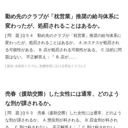
勤め先のクラブが「枕営業」推奨の給与体系に
変わったが、処罰されることはあるか。
[ 問 題 ]Ｑ５４ 勤め先のクラブが「枕営業」推奨の給与体系に
変わったが、処罰されることはあるか。 Ａ.ホステスが処罰され
る可能性がある。 Ｂ.店が処罰される可能性がある。 Ｃ.法的に問
題はない。 不正解答え：『 Ｂ.店が…...
[
,
]
風俗･水商売トラブル
危機管理における男女トラブル
売春（援助交際）した女性には通常、どのよう
な刑が課されるか。
[ 問 題 ]Ｑ５３ 売春（援助交際）した女性には通常、どのよう
な刑が課されるか。 Ａ.懲役刑が科される。 Ｂ.罰金刑が科され
る。 Ｃ.刑は科されない。 不正解答え：『 Ｃ.刑は科されない。