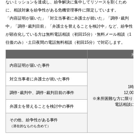
ないミッションを達成し、紛争解決に集中してリソースを割くため
に、相談対象を紛争性がある危機管理事件に限定しています。
「内容証明が届いた」「対立当事者に弁護士が就いた」「調停･裁判
中」「調停･裁判目前」「弁護士を替えることを検討中」など、紛争性
が顕在化している方は無料電話相談（初回15分）･無料メール相談（1
往復のみ）･土日夜間の電話無料相談（初回15分）で対応します。
来
内容証明が届いた事件
対立当事者に弁護士が就いた事件
1時間
調停･裁判中、調停･裁判目前の事件
12,000
※来所困難な方に限り、
電話相談に
弁護士を替えることを検討中の事件
その他、紛争性がある事件
（潜在的なものも含めて）