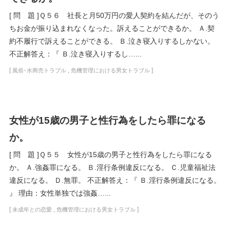
[ 問 題 ]Ｑ５６ 社長と月50万円の愛人契約を結んだが、そのう
ちお金が振り込まれなくなった。訴えることができるか。 Ａ.契
約不履行で訴えることができる。 Ｂ.泣き寝入りするしかない。
不正解答え：『 Ｂ.泣き寝入りするし…...
[
,
]
風俗･水商売トラブル
危機管理における男女トラブル
女性が15歳の男子と性行為をしたら罪になる
か。
[ 問 題 ]Ｑ５５ 女性が15歳の男子と性行為をしたら罪になる
か。 Ａ.強姦罪になる。 Ｂ.淫行条例違反になる。 Ｃ.児童福祉法
違反になる。 Ｄ.無罪。 不正解答え：『 Ｂ.淫行条例違反になる。
』 理由：女性単独では強姦…...
[
,
]
未成年との恋愛
危機管理における男女トラブル