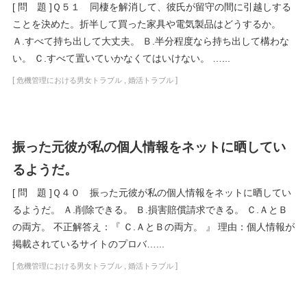
[ 問 題 ]Ｑ５１ 同棲を解消して、彼氏が留守の間に引越しする
ことを決めた。折半して買った家具や電気製品はどうするか。
Ａ.すべて持ち出して大丈夫。 Ｂ.半分程度なら持ち出して構わな
い。 Ｃ.すべて置いていかなくてはいけない。 …...
[
,
]
危機管理における男女トラブル
婚活トラブル
振った元彼が私の個人情報をネットに晒してい
るようだ。
[ 問 題 ]Ｑ４０ 振った元彼が私の個人情報をネットに晒してい
るようだ。 Ａ.削除できる。 Ｂ.損害賠償請求できる。 Ｃ.ＡとＢ
の両方。 不正解答え：『 Ｃ.ＡとＢの両方。 』 理由：個人情報が
掲載されているサイトのプロバ…...
[
,
]
危機管理における男女トラブル
婚活トラブル