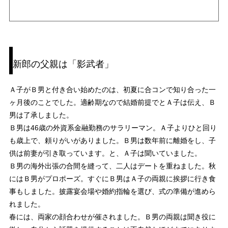
新郎の父親は「影武者」
Ａ子がＢ男と付き合い始めたのは、初夏に合コンで知り合った一
ヶ月後のことでした。適齢期なので結婚前提でとＡ子は伝え、Ｂ
男は了承しました。
Ｂ男は46歳の外資系金融勤務のサラリーマン。Ａ子よりひと回り
も歳上で、頼りがいがありました。Ｂ男は数年前に離婚をし、子
供は前妻が引き取っています。と、Ａ子は聞いていました。
Ｂ男の海外出張の合間を縫って、二人はデートを重ねました。秋
にはＢ男がプロポーズ。すぐにＢ男はＡ子の両親に挨拶に行き食
事もしました。披露宴会場や婚約指輪を選び、式の準備が進めら
れました。
春には、両家の顔合わせが催されました。Ｂ男の両親は聞き役に