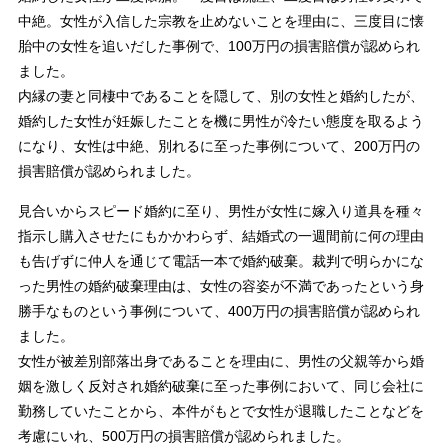
中絶。女性が入信した宗教を止めないことを理由に、三度目に懐
胎中の女性を追いだした事例で、100万円の損害賠償が認められ
ました。
内縁の妻と同棲中であることを隠して、別の女性と婚約したが、
婚約した女性が妊娠したことを機に男性が冷たい態度を取るよう
になり、女性は中絶、別れるに至った事例について、200万円の
損害賠償が認められました。
見合いからスピード婚約に至り、男性が女性に嫁入り道具を種々
指示し購入させたにもかかわらず、結婚式の一週間前に何の理由
も告げずに仲人を通じて電話一本で婚約破棄。裁判で明らかにな
った男性の婚約破棄理由は、女性の容姿が不満であったという身
勝手なものという事例について、400万円の損害賠償が認められ
ました。
女性が被差別部落出身であることを理由に、男性の父親等から婚
姻を激しく反対され婚約破棄に至った事例において、同じ会社に
勤務していたことから、本件がもとで女性が退職したことなどを
考慮にいれ、500万円の損害賠償が認められました。