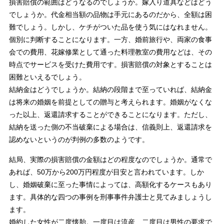
損害賠償の範囲はどうなるのでしょうか。嫁入り道具などはどう
でしょうか。代金相当額の品物は手元にあるのだから、全額は困
難でしょう。しかし、ケチがついた品を使う気にはなれません。
個別に判断することになります。一方、婚前旅行や、両家の食事
会での費用、花嫁修業として通った料理教室の費用などは、その
時点でサービスを受けた費用です。損害賠償の対象とすることは
困難といえるでしょう。
結納金はどうでしょうか。結納の段階まで至っていれば、結納金
は将来の婚姻を前提としての贈与と考えられます。婚姻がなくな
った以上、返還請求することができることになります。ただし、
結納を送った側の不当破棄による場合は、信義則上、返還請求を
認めないというのが判例の多数のようです。
結局、実際の損害賠償の金額はどの程度なのでしょうか。通常で
あれば、50万から200万円程度が目安と言われています。しか
し、婚姻破棄に至った事情によっては、高額化するケースもあり
ます。具体的な四つの事例を刑事事件弁護士と見てみましょうし
ます。
婚約した女性が二度懐胎。一度目は流産、二度目は男性の要求で