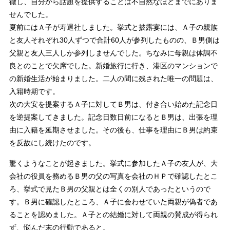
徹し、自分から話題を提供することは不自然なほどまでにありま
せんでした。
夏前にはＡ子が寿退社しました。挙式と披露宴には、Ａ子の親族
と友人それぞれ30人ずつで合計60人が参列したものの、Ｂ男側は
父親と友人三人しか参列しませんでした。ちなみに母親は体調不
良とのことで欠席でした。新婚旅行に行き、港区のマンションで
の新婚生活が始まりました。二人の間に残された唯一の問題は、
入籍時期です。
次の大安を提案するＡ子に対してＢ男は、付き合い始めた記念日
を逆提案してきました。記念日数日前になるとＢ男は、出張を理
由に入籍を延期させました。その後も、仕事を理由にＢ男は約束
を反故にし続けたのです。
驚くようなことが起きました。挙式に参加したＡ子の友人が、大
会社の役員を務めるＢ男の父の写真を会社のＨＰで確認したとこ
ろ、挙式で見たＢ男の父親とは全くの別人であったというので
す。Ｂ男に確認したところ、Ａ子に会わせていた両親が偽者であ
ることを認めました。Ａ子との結婚に対して両親の賛成が得られ
ず、悩んだ末の行動であると。