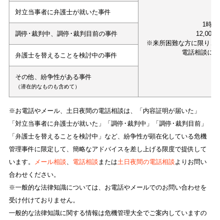
対立当事者に弁護士が就いた事件
1時間
調停･裁判中、調停･裁判目前の事件
12,000
※来所困難な方に限り、
電話相談に
弁護士を替えることを検討中の事件
その他、紛争性がある事件
（潜在的なものも含めて）
※お電話やメール、土日夜間の電話相談は、「内容証明が届いた」
「対立当事者に弁護士が就いた」「調停･裁判中」「調停･裁判目前」
「弁護士を替えることを検討中」など、紛争性が顕在化している危機
管理事件に限定して、簡略なアドバイスを差し上げる限度で提供して
います。
メール相談
、
電話相談
または
土日夜間の電話相談
よりお問い
合わせください。
※一般的な法律知識については、お電話やメールでのお問い合わせを
受け付けておりません。
一般的な法律知識に関する情報は危機管理大全でご案内していますの