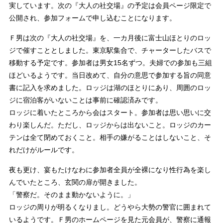
実しています。次の『大人の社交場』の予定は会員ページ限定で
公開され、参加フォームで申し込むことになります。
Ｆ男は次の『大人の社交場』を、一カ月後に富士山ほとりのロッ
ジで催すこととしました。東京駅集合で、チャーターしたバスで
移動する予定です。参加者は男女15名ずつ。夫婦での参加も三組
ほどいるようです。当日改めて、自分の意思で参加する旨の同意
書に記入を求めました。ロッジは湖のほとりにあり、周囲のロッ
ジに宿泊客がいないことは事前に確認済みです。
ロッジに着いたところから会はスタート。参加者は思い思いに交
わり楽しんだ。ただし、ロッジからは出ないこと。ロッジのカー
テンは全て閉めておくこと。相手の嫌がることはしないこと、そ
れだけがルールです。
夜も更け、宴もたけなわに参加者全員が全裸になり性行為を楽し
んでいたところ、玄関の扉が開きました。
「警察だ。そのまま動かないように。」
ロッジの周りが明るくなりまし。どうやら大勢の警官に囲まれて
いるようです。Ｆ男のホームページを見た元会員が、警察に通報