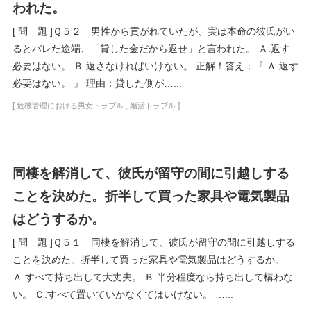
われた。
[ 問 題 ]Ｑ５２ 男性から貢がれていたが、実は本命の彼氏がい
るとバレた途端、「貸した金だから返せ」と言われた。 Ａ.返す
必要はない。 Ｂ.返さなければいけない。 正解！答え：『 Ａ.返す
必要はない。 』 理由：貸した側が…...
[
,
]
危機管理における男女トラブル
婚活トラブル
同棲を解消して、彼氏が留守の間に引越しする
ことを決めた。折半して買った家具や電気製品
はどうするか。
[ 問 題 ]Ｑ５１ 同棲を解消して、彼氏が留守の間に引越しする
ことを決めた。折半して買った家具や電気製品はどうするか。
Ａ.すべて持ち出して大丈夫。 Ｂ.半分程度なら持ち出して構わな
い。 Ｃ.すべて置いていかなくてはいけない。 …...