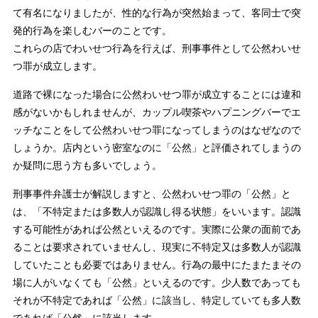
て有名になりましたが、性的な行為が突然始まって、客同士で突
発的行為を楽しむバーのことです。
これらの店でわいせつ行為を行えば、刑事事件として公然わいせ
つ罪が成立します。
道路で裸になった場合に公然わいせつ罪が成立することには違和
感がないかもしれませんが、カップル喫茶やハプニングバーでエ
ッチなことをして公然わいせつ罪になってしまうのはなぜなので
しょうか。店内という密室なのに「公然」と評価されてしまうの
か疑問に思う方も多いでしょう。
刑事事件弁護士が解説しますと、公然わいせつ罪の「公然」と
は、「不特定または多数人が認識し得る状態」をいいます。認識
する可能性があれば公然といえるのです。実際に公衆の面前であ
ることは要求されていませんし、現実に不特定又は多数人が認識
していたことも必要ではありません。行為の最中にたまたまその
場に人がいなくても「公然」といえるのです。少人数であっても
それが不特定であれば「公然」に該当し、特定していても多人数
であれば「公然」に該当します。