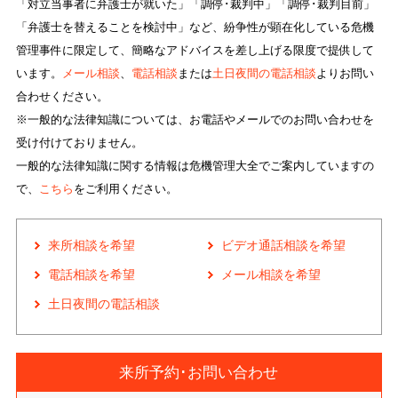
「対立当事者に弁護士が就いた」「調停･裁判中」「調停･裁判目前」
「弁護士を替えることを検討中」など、紛争性が顕在化している危機
管理事件に限定して、簡略なアドバイスを差し上げる限度で提供して
います。
メール相談
、
電話相談
または
土日夜間の電話相談
よりお問い
合わせください。
※一般的な法律知識については、お電話やメールでのお問い合わせを
受け付けておりません。
一般的な法律知識に関する情報は危機管理大全でご案内していますの
で、
こちら
をご利用ください。
来所相談を希望
ビデオ通話相談を希望
電話相談を希望
メール相談を希望
土日夜間の電話相談
来所予約･お問い合わせ