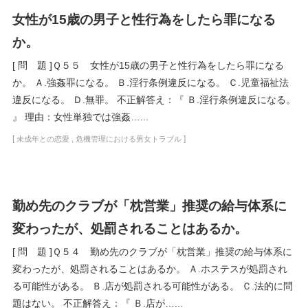
女性が15歳の男子と性行為をしたら罪になる
か。
[ 問 題 ]Ｑ５５ 女性が15歳の男子と性行為をしたら罪になる
か。 Ａ.強姦罪になる。 Ｂ.淫行条例違反になる。 Ｃ.児童福祉法
違反になる。 Ｄ.無罪。 不正解答え：『 Ｂ.淫行条例違反になる。
』 理由：女性単独では強姦…...
[
,
]
未成年との恋愛
危機管理における男女トラブル
勤め先のクラブが「枕営業」推奨の給与体系に
変わったが、処罰されることはあるか。
[ 問 題 ]Ｑ５４ 勤め先のクラブが「枕営業」推奨の給与体系に
変わったが、処罰されることはあるか。 Ａ.ホステスが処罰され
る可能性がある。 Ｂ.店が処罰される可能性がある。 Ｃ.法的に問
題はない。 不正解答え：『 Ｂ.店が…...