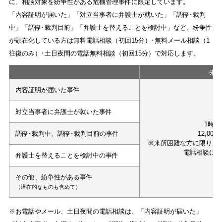
に、相談対象を紛争性がある危機管理事件に限定しています。
「内容証明が届いた」「対立当事者に弁護士が就いた」「調停･裁判
中」「調停･裁判目前」「弁護士を替えることを検討中」など、紛争性
が顕在化している方は無料電話相談（初回15分）･無料メール相談（1
往復のみ）･土日夜間の電話無料相談（初回15分）で対応します。
来
内容証明が届いた事件
対立当事者に弁護士が就いた事件
1時間
調停･裁判中、調停･裁判目前の事件
12,000
※来所困難な方に限り、
電話相談に
弁護士を替えることを検討中の事件
その他、紛争性がある事件
（潜在的なものも含めて）
※お電話やメール、土日夜間の電話相談は、「内容証明が届いた」