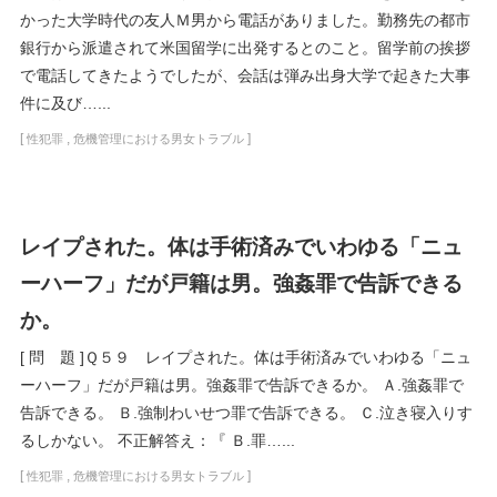
かった大学時代の友人Ｍ男から電話がありました。勤務先の都市
銀行から派遣されて米国留学に出発するとのこと。留学前の挨拶
で電話してきたようでしたが、会話は弾み出身大学で起きた大事
件に及び…...
[
,
]
性犯罪
危機管理における男女トラブル
レイプされた。体は手術済みでいわゆる「ニュ
ーハーフ」だが戸籍は男。強姦罪で告訴できる
か。
[ 問 題 ]Ｑ５９ レイプされた。体は手術済みでいわゆる「ニュ
ーハーフ」だが戸籍は男。強姦罪で告訴できるか。 Ａ.強姦罪で
告訴できる。 Ｂ.強制わいせつ罪で告訴できる。 Ｃ.泣き寝入りす
るしかない。 不正解答え：『 Ｂ.罪…...
[
,
]
性犯罪
危機管理における男女トラブル