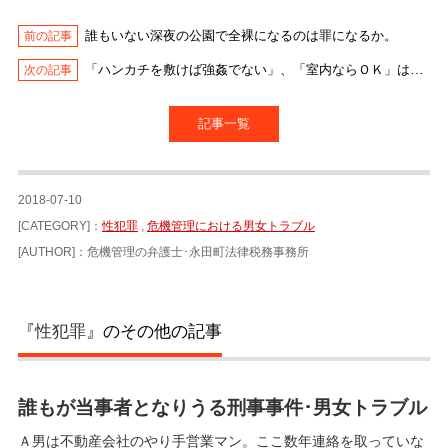
誰もいない深夜の公園で全裸になるのは罪になるか。
「ハンカチを敷けば強姦でない」、「室内ならＯＫ」は本当か。
記事一覧
2018-07-10
[CATEGORY]：
性犯罪
,
危機管理における男女トラブル
[AUTHOR]：危機管理の弁護士･永田町法律税務事務所
『
性犯罪
』のその他の記事
誰もが当事者となりうる刑事事件･男女トラブル
Ａ男は不動産会社のやり手営業マン。ここ数年連絡を取っていな