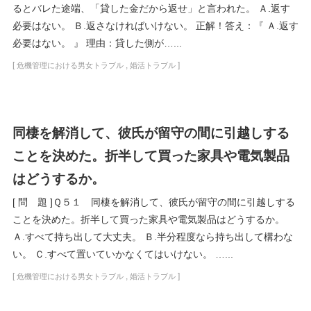
るとバレた途端、「貸した金だから返せ」と言われた。 Ａ.返す
必要はない。 Ｂ.返さなければいけない。 正解！答え：『 Ａ.返す
必要はない。 』 理由：貸した側が…...
[
,
]
危機管理における男女トラブル
婚活トラブル
同棲を解消して、彼氏が留守の間に引越しする
ことを決めた。折半して買った家具や電気製品
はどうするか。
[ 問 題 ]Ｑ５１ 同棲を解消して、彼氏が留守の間に引越しする
ことを決めた。折半して買った家具や電気製品はどうするか。
Ａ.すべて持ち出して大丈夫。 Ｂ.半分程度なら持ち出して構わな
い。 Ｃ.すべて置いていかなくてはいけない。 …...
[
,
]
危機管理における男女トラブル
婚活トラブル