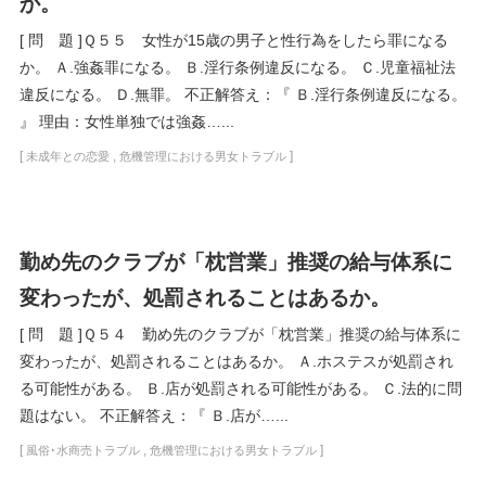
か。
[ 問 題 ]Ｑ５５ 女性が15歳の男子と性行為をしたら罪になる
か。 Ａ.強姦罪になる。 Ｂ.淫行条例違反になる。 Ｃ.児童福祉法
違反になる。 Ｄ.無罪。 不正解答え：『 Ｂ.淫行条例違反になる。
』 理由：女性単独では強姦…...
[
,
]
未成年との恋愛
危機管理における男女トラブル
勤め先のクラブが「枕営業」推奨の給与体系に
変わったが、処罰されることはあるか。
[ 問 題 ]Ｑ５４ 勤め先のクラブが「枕営業」推奨の給与体系に
変わったが、処罰されることはあるか。 Ａ.ホステスが処罰され
る可能性がある。 Ｂ.店が処罰される可能性がある。 Ｃ.法的に問
題はない。 不正解答え：『 Ｂ.店が…...
[
,
]
風俗･水商売トラブル
危機管理における男女トラブル