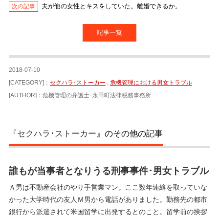
夫が他の女性とキスをしていた。離婚できるか。
記事一覧
2018-07-10
[CATEGORY]：
セクハラ･ストーカー
,
危機管理における男女トラブル
[AUTHOR]：危機管理の弁護士･永田町法律税務事務所
『
セクハラ･ストーカー
』のその他の記事
誰もが当事者となりうる刑事事件･男女トラブル
Ａ男は不動産会社のやり手営業マン。ここ数年連絡を取っていな
かった大学時代の友人Ｍ男から電話がありました。勤務先の都市
銀行から派遣されて米国留学に出発するとのこと。留学前の挨拶