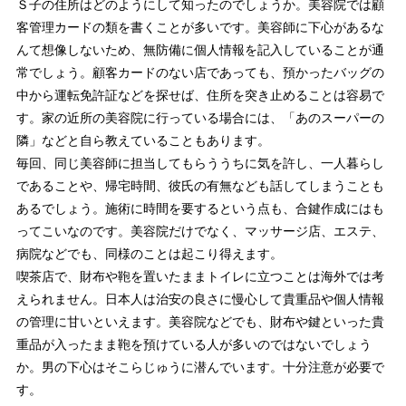
Ｓ子の住所はどのようにして知ったのでしょうか。美容院では顧
客管理カードの類を書くことが多いです。美容師に下心があるな
んて想像しないため、無防備に個人情報を記入していることが通
常でしょう。顧客カードのない店であっても、預かったバッグの
中から運転免許証などを探せば、住所を突き止めることは容易で
す。家の近所の美容院に行っている場合には、「あのスーパーの
隣」などと自ら教えていることもあります。
毎回、同じ美容師に担当してもらううちに気を許し、一人暮らし
であることや、帰宅時間、彼氏の有無なども話してしまうことも
あるでしょう。施術に時間を要するという点も、合鍵作成にはも
ってこいなのです。美容院だけでなく、マッサージ店、エステ、
病院などでも、同様のことは起こり得えます。
喫茶店で、財布や鞄を置いたままトイレに立つことは海外では考
えられません。日本人は治安の良さに慢心して貴重品や個人情報
の管理に甘いといえます。美容院などでも、財布や鍵といった貴
重品が入ったまま鞄を預けている人が多いのではないでしょう
か。男の下心はそこらじゅうに潜んでいます。十分注意が必要で
す。