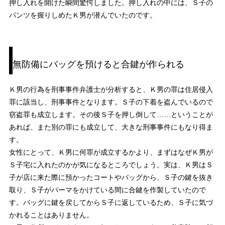
押し入れを開けた瞬間驚愕しました。押し入れの中には、Ｓ子の
パンツを握りしめたＫ男が潜んでいたのです。
無防備にバッグを預けると合鍵が作られる
Ｋ男の行為を刑事事件弁護士が分析すると、Ｋ男の罪は住居侵入
罪に該当し、刑事事件となります。Ｓ子の下着を盗んでいるので
窃盗罪も成立します。その後Ｓ子を押し倒して……ということが
あれば、また別の罪にも成立して、大きな刑事事件にもなり得ま
す。
女性にとって、Ｋ男に何罪が成立するかより、まずはなぜＫ男が
Ｓ子宅に入れたのかが気になるところでしょう。実は、Ｋ男はＳ
子が店に来た際に預かったコートやバッグから、Ｓ子の鍵を抜き
取り、Ｓ子がパーマをかけている間に合鍵を作製していたので
す。バッグに鍵を戻してからＳ子に返しているため、Ｓ子に気づ
かれることはありません。