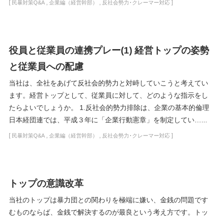
[
,
,
]
民暴対策Q&A
企業編（経営幹部）
反社会勢力･クレーマー対応
役員と従業員の連携プレー(1) 経営トップの姿勢
と従業員への配慮
当社は、全社をあげて反社会的勢力と対峙していこうと考えてい
ます。経営トップとして、従業員に対して、どのような指示をし
たらよいでしょうか。 1.反社会的勢力排除は、企業の基本的倫理
日本経団連では、平成３年に「企業行動憲章」を制定してい…...
[
,
,
]
民暴対策Q&A
企業編（経営幹部）
反社会勢力･クレーマー対応
トップの意識改革
当社のトップは暴力団との関わりを極端に嫌い、金銭の問題です
むものならば、金銭で解決するのが最良という考え方です。トッ