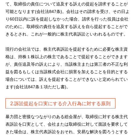
て、取締役の責任について追及する訴えの提起を請求することが
可能となります(会社法847条)。会社はその請求を受け、その日よ
り60日以内に訴を提起しなかった場合、請求を行った役員は会社
のために、取締役の責任を追及する訴えを自ら提起することがで
きるとされ、これが一般的に株主代表訴訟といわれるものです。
現行の会社法では、株主代表訴訟を提起するために必要な株主資
格は、持株１株以上の株主であることで提起することができます
が、責任追及等の訴えにより、当該株主または第三者の不正な利
益を図るもしくは当該株式会社に損害を加えることを目的とする
場合については、訴えを提起することができないと定められてい
ます(会社法847条１項ただし書)。
2.訴訟提起を口実にする介入行為に対する原則
暴力団と密接なつながりのある総会屋が、取締役に対する株主代
表訴訟を口実として、会社または取締役に対して面談を要求して
きた場合は、株主代表訴訟をおそれ、安易な解決を図ろうとする