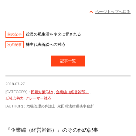
ページトップへ戻る
役員の私生活をネタに脅される
株主代表訴訟への対応
記事一覧
2018-07-27
[CATEGORY]：
民暴対策Q&A
,
企業編（経営幹部）
,
反社会勢力･クレーマー対応
[AUTHOR]：危機管理の弁護士･永田町法律税務事務所
『
企業編（経営幹部）
』のその他の記事