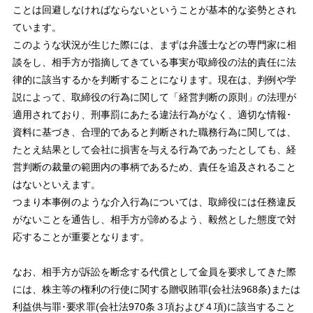
ことは回避しなければならないということが基本的な姿勢とされ
ています。
このような状況が生じた際には、まずは弁護士などの専門家に相
談をし、相手方が指摘してきている事実が取締役の法的責任に法
律的に該当するかを判断することになります。現在は、判例や学
説によって、取締役の行為に関して「経営判断の原則」の法理が
適用されており、刑事罰にあたる違法行為がなく、適切な情報･
資料に基づき、合理的であると判断された職務行為に関しては、
たとえ結果として会社に損害を与える行為であったとしても、経
営判断の裁量の範囲内の事柄であるため、責任を追及されること
はないといえます。
つまり本事例のような介入行為については、取締役には任務違反
がないことを通告し、相手方が諦めるよう、毅然とした態度で対
応することが重要となります。
なお、相手方が訴訟を断念する代償として金員を要求してきた際
には、株主等の権利の行使に関する贈収賄罪(会社法968条)または
利益供与罪･要求罪(会社法970条３項および４項)に該当すること