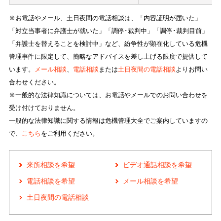
※お電話やメール、土日夜間の電話相談は、「内容証明が届いた」
「対立当事者に弁護士が就いた」「調停･裁判中」「調停･裁判目前」
「弁護士を替えることを検討中」など、紛争性が顕在化している危機
管理事件に限定して、簡略なアドバイスを差し上げる限度で提供して
います。
メール相談
、
電話相談
または
土日夜間の電話相談
よりお問い
合わせください。
※一般的な法律知識については、お電話やメールでのお問い合わせを
受け付けておりません。
一般的な法律知識に関する情報は危機管理大全でご案内していますの
で、
こちら
をご利用ください。
来所相談を希望
ビデオ通話相談を希望
電話相談を希望
メール相談を希望
土日夜間の電話相談