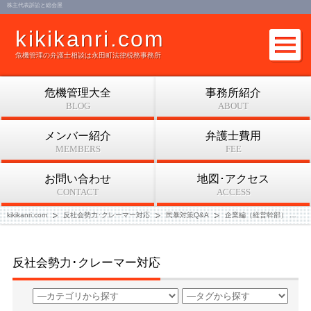
株主代表訴訟と総会屋
kikikanri.com
危機管理の弁護士相談は永田町法律税務事務所
危機管理大全
事務所紹介
BLOG
ABOUT
メンバー紹介
弁護士費用
MEMBERS
FEE
お問い合わせ
地図･アクセス
CONTACT
ACCESS
kikikanri.com
反社会勢力･クレーマー対応
民暴対策Q&A
企業編（経営幹部）
株
反社会勢力･クレーマー対応