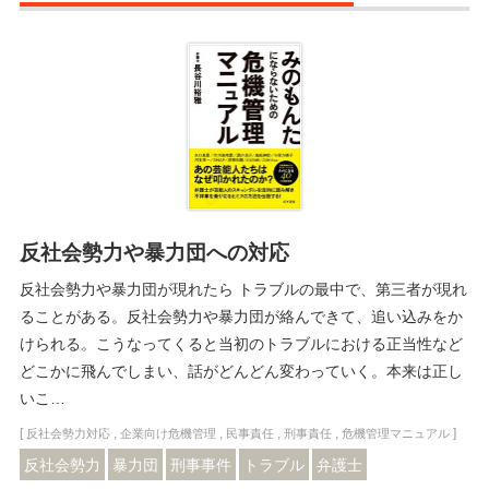
反社会勢力や暴力団への対応
反社会勢力や暴力団が現れたら トラブルの最中で、第三者が現れ
ることがある。反社会勢力や暴力団が絡んできて、追い込みをか
けられる。こうなってくると当初のトラブルにおける正当性など
どこかに飛んでしまい、話がどんどん変わっていく。本来は正し
いこ…
[
,
,
,
,
]
反社会勢力対応
企業向け危機管理
民事責任
刑事責任
危機管理マニュアル
反社会勢力
暴力団
刑事事件
トラブル
弁護士