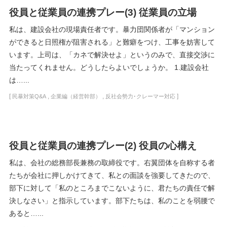
役員と従業員の連携プレー(3) 従業員の立場
私は、建設会社の現場責任者です。暴力団関係者が「マンション
ができると日照権が阻害される」と難癖をつけ、工事を妨害して
います。上司は、「カネで解決せよ」というのみで、直接交渉に
当たってくれません。どうしたらよいでしょうか。 1.建設会社
は…...
[
,
,
]
民暴対策Q&A
企業編（経営幹部）
反社会勢力･クレーマー対応
役員と従業員の連携プレー(2) 役員の心構え
私は、会社の総務部長兼務の取締役です。右翼団体を自称する者
たちが会社に押しかけてきて、私との面談を強要してきたので、
部下に対して「私のところまでこないように、君たちの責任で解
決しなさい」と指示しています。部下たちは、私のことを弱腰で
あると…...