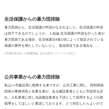
生活保護からの暴力団排除
暴力団員から、生活保護の申請がなされました。生活保護の申請
は却下できるのでしょうか。 1.結論 生活保護の申請を行った者が
暴力団員である場合、生活保護法4条1項によって規定されている
保護の要件を満たしていないとし、急迫状況である場合を…...
[
,
,
]
民暴対策Q&A
行政機関編
反社会勢力･クレーマー対応
公共事業からの暴力団排除
私は○○市建設局に勤務する者ですが、公共工事に関し、同和関係
団体の事務局長と名乗る者が、ある建設業者とともに市役所を訪
れ、入札業者に対し当該建設業者を下請として採用するよう行政
指導をしてほしいと要請しております。どう対応したらよいので