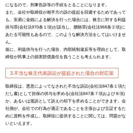
になるので、刑事告訴等の手続をとることになります。
また、会社や取締役が相手方の訴の提起を回避するためであって
も、安易に金銭による解決を行った場合には、株主に対する利益
供与罪(会社法970条１項)が該当し、贈賄罪(会社法968条２項)に
あたる可能性もあるので、このような解決方法をしてはいけませ
ん。
仮に、利益供与を行った場合、内部統制違反等を理由として、取
締役が民事上の損害賠償責任を負うことも考えられます。
3.不当な株主代表訴訟が提起された場合の対応策
取締役は、悪意によってなされた不当な訴訟(会社法847条１項た
だし書)として担保の供与を求める(会社法847条７項および８項)
か、あるいは濫訴として訴えの却下を求めることができます。会
社側が、会社での行為が適正であることを主張および立証するた
めに資料を作成し、取締役に提供することに関しては、問題がな
いといえます。