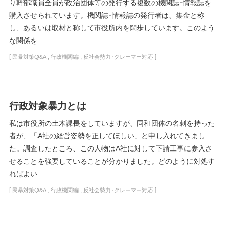
り幹部職員全員が政治団体等の発行する複数の機関誌･情報誌を
購入させられています。機関誌･情報誌の発行者は、集金と称
し、あるいは取材と称して市役所内を闊歩しています。このよう
な関係を…...
[
,
,
]
民暴対策Q&A
行政機関編
反社会勢力･クレーマー対応
行政対象暴力とは
私は市役所の土木課長をしていますが、同和団体の名刺を持った
者が、「A社の経営姿勢を正してほしい」と申し入れてきまし
た。調査したところ、この人物はA社に対して下請工事に参入さ
せることを強要していることが分かりました。どのように対処す
ればよい…...
[
,
,
]
民暴対策Q&A
行政機関編
反社会勢力･クレーマー対応