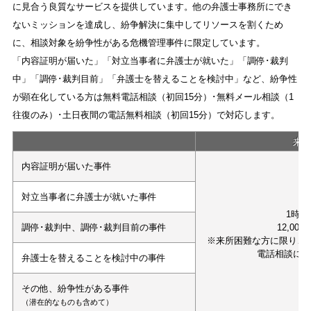
に見合う良質なサービスを提供しています。他の弁護士事務所にでき
ないミッションを達成し、紛争解決に集中してリソースを割くため
に、相談対象を紛争性がある危機管理事件に限定しています。
「内容証明が届いた」「対立当事者に弁護士が就いた」「調停･裁判
中」「調停･裁判目前」「弁護士を替えることを検討中」など、紛争性
が顕在化している方は無料電話相談（初回15分）･無料メール相談（1
往復のみ）･土日夜間の電話無料相談（初回15分）で対応します。
来
内容証明が届いた事件
対立当事者に弁護士が就いた事件
1時間
調停･裁判中、調停･裁判目前の事件
12,000
※来所困難な方に限り、
電話相談に
弁護士を替えることを検討中の事件
その他、紛争性がある事件
（潜在的なものも含めて）