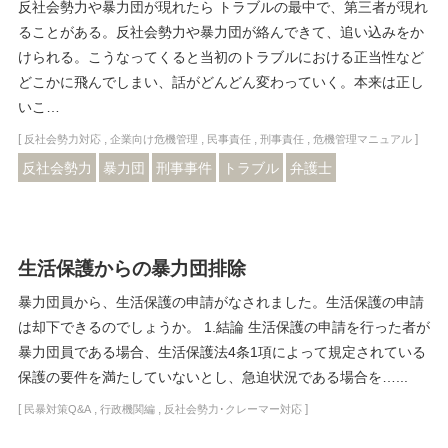
反社会勢力や暴力団が現れたら トラブルの最中で、第三者が現れ
ることがある。反社会勢力や暴力団が絡んできて、追い込みをか
けられる。こうなってくると当初のトラブルにおける正当性など
どこかに飛んでしまい、話がどんどん変わっていく。本来は正し
いこ…
[
,
,
,
,
]
反社会勢力対応
企業向け危機管理
民事責任
刑事責任
危機管理マニュアル
反社会勢力
暴力団
刑事事件
トラブル
弁護士
生活保護からの暴力団排除
暴力団員から、生活保護の申請がなされました。生活保護の申請
は却下できるのでしょうか。 1.結論 生活保護の申請を行った者が
暴力団員である場合、生活保護法4条1項によって規定されている
保護の要件を満たしていないとし、急迫状況である場合を…...
[
,
,
]
民暴対策Q&A
行政機関編
反社会勢力･クレーマー対応