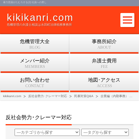
暴力団員がたむろする(2) 社員への脅し
kikikanri.com
危機管理の弁護士相談は永田町法律税務事務所
危機管理大全
事務所紹介
BLOG
ABOUT
メンバー紹介
弁護士費用
MEMBERS
FEE
お問い合わせ
地図･アクセス
CONTACT
ACCESS
kikikanri.com
反社会勢力･クレーマー対応
民暴対策Q&A
企業編（内勤事務）
暴
反社会勢力･クレーマー対応