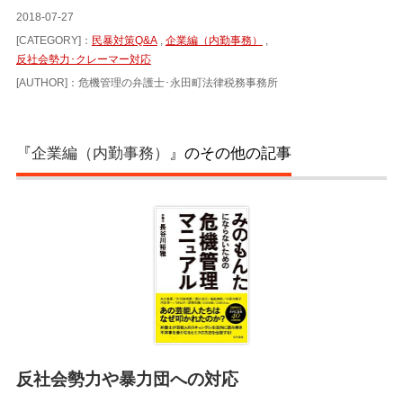
2018-07-27
[CATEGORY]：
民暴対策Q&A
,
企業編（内勤事務）
,
反社会勢力･クレーマー対応
[AUTHOR]：危機管理の弁護士･永田町法律税務事務所
『
企業編（内勤事務）
』のその他の記事
反社会勢力や暴力団への対応