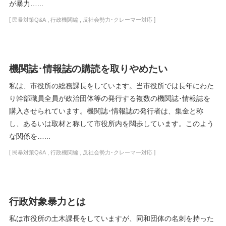
が暴力…...
[
,
,
]
民暴対策Q&A
行政機関編
反社会勢力･クレーマー対応
機関誌･情報誌の購読を取りやめたい
私は、市役所の総務課長をしています。当市役所では長年にわた
り幹部職員全員が政治団体等の発行する複数の機関誌･情報誌を
購入させられています。機関誌･情報誌の発行者は、集金と称
し、あるいは取材と称して市役所内を闊歩しています。このよう
な関係を…...
[
,
,
]
民暴対策Q&A
行政機関編
反社会勢力･クレーマー対応
行政対象暴力とは
私は市役所の土木課長をしていますが、同和団体の名刺を持った