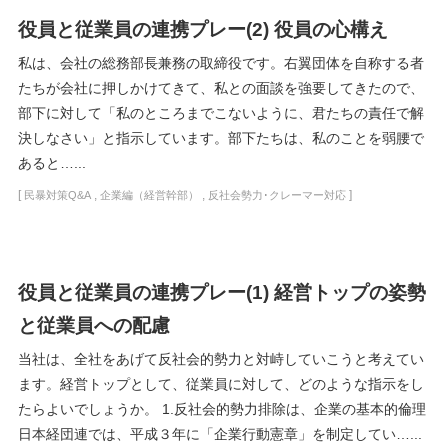
役員と従業員の連携プレー(2) 役員の心構え
私は、会社の総務部長兼務の取締役です。右翼団体を自称する者
たちが会社に押しかけてきて、私との面談を強要してきたので、
部下に対して「私のところまでこないように、君たちの責任で解
決しなさい」と指示しています。部下たちは、私のことを弱腰で
あると…...
[
,
,
]
民暴対策Q&A
企業編（経営幹部）
反社会勢力･クレーマー対応
役員と従業員の連携プレー(1) 経営トップの姿勢
と従業員への配慮
当社は、全社をあげて反社会的勢力と対峙していこうと考えてい
ます。経営トップとして、従業員に対して、どのような指示をし
たらよいでしょうか。 1.反社会的勢力排除は、企業の基本的倫理
日本経団連では、平成３年に「企業行動憲章」を制定してい…...