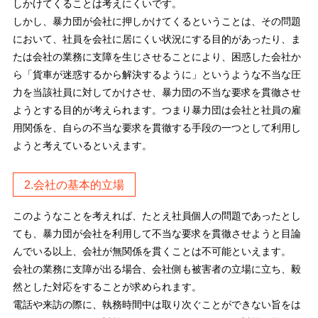
しかけてくることは考えにくいです。
しかし、暴力団が会社に押しかけてくるということは、その問題
において、社員を会社に居にくい状況にする目的があったり、ま
たは会社の業務に支障を生じさせることにより、困惑した会社か
ら「貨車が迷惑するから解決するように」というような不当な圧
力を当該社員に対してかけさせ、暴力団の不当な要求を貫徹させ
ようとする目的が考えられます。つまり暴力団は会社と社員の雇
用関係を、自らの不当な要求を貫徹する手段の一つとして利用し
ようと考えているといえます。
2.会社の基本的立場
このようなことを考えれば、たとえ社員個人の問題であったとし
ても、暴力団が会社を利用して不当な要求を貫徹させようと目論
んでいる以上、会社が無関係を貫くことは不可能といえます。
会社の業務に支障が出る場合、会社側も被害者の立場に立ち、毅
然とした対応をすることが求められます。
電話や来訪の際に、執務時間中は取り次ぐことができない旨をは