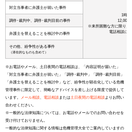
対立当事者に弁護士が就いた事件
1時間
調停･裁判中、調停･裁判目前の事件
12,000
※来所困難な方に限り、
電話相談に
弁護士を替えることを検討中の事件
その他、紛争性がある事件
（潜在的なものも含めて）
※お電話やメール、土日夜間の電話相談は、「内容証明が届いた」
「対立当事者に弁護士が就いた」「調停･裁判中」「調停･裁判目前」
「弁護士を替えることを検討中」など、紛争性が顕在化している危機
管理事件に限定して、簡略なアドバイスを差し上げる限度で提供して
います。
メール相談
、
電話相談
または
土日夜間の電話相談
よりお問い
合わせください。
※一般的な法律知識については、お電話やメールでのお問い合わせを
受け付けておりません。
一般的な法律知識に関する情報は危機管理大全でご案内していますの