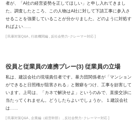
者が、「A社の経営姿勢を正してほしい」と申し入れてきまし
た。調査したところ、この人物はA社に対して下請工事に参入さ
せることを強要していることが分かりました。どのように対処す
ればよい…...
[
,
,
]
民暴対策Q&A
行政機関編
反社会勢力･クレーマー対応
役員と従業員の連携プレー(3) 従業員の立場
私は、建設会社の現場責任者です。暴力団関係者が「マンション
ができると日照権が阻害される」と難癖をつけ、工事を妨害して
います。上司は、「カネで解決せよ」というのみで、直接交渉に
当たってくれません。どうしたらよいでしょうか。 1.建設会社
は…...
[
,
,
]
民暴対策Q&A
企業編（経営幹部）
反社会勢力･クレーマー対応