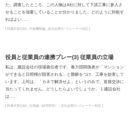
た。調査したところ、この人物はA社に対して下請工事に参入さ
せることを強要していることが分かりました。どのように対処す
ればよい…...
[
,
,
]
民暴対策Q&A
行政機関編
反社会勢力･クレーマー対応
役員と従業員の連携プレー(3) 従業員の立場
私は、建設会社の現場責任者です。暴力団関係者が「マンション
ができると日照権が阻害される」と難癖をつけ、工事を妨害して
います。上司は、「カネで解決せよ」というのみで、直接交渉に
当たってくれません。どうしたらよいでしょうか。 1.建設会社
は…...
[
,
,
]
民暴対策Q&A
企業編（経営幹部）
反社会勢力･クレーマー対応