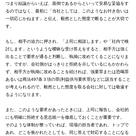
つまり結論からいえば、面倒であるからといって安易な妥協をす
るのではなく、最初に「当社としては、このようなお付き合いは
一切応じかねます」と伝え、毅然とした態度で断ることが大切で
す。
もし、相手の迫力に押され、「上司に相談します」や「社内で検
討します」というような曖昧な受け答えをすると、相手方は強く
出ることで要求が通ると判断し、執拗に攻めてくることになりま
す。ですが、会社側がはっきりと拒絶を示しているにもかかわら
ず、相手方が執拗に攻めることを続ければ、強要罪または恐喝罪
あるいは商法497条３項の罪(利益供与要求罪)などに該当すること
が考えられるので、毅然とした態度を取る会社に対しては敬遠す
るようになります。
また、このような要求があったときには、上司に報告し、会社的
にも明確に拒絶する意志統一を徹底しておくことが重要です。
そのような体制が整っていれば、現場の担当者であれ、トップで
あれ、どこを衝かれたとしても、同じ答えで対応することになる