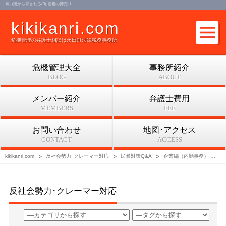
暴力団から脅される(3) 書籍の押売り
kikikanri.com
危機管理の弁護士相談は永田町法律税務事務所
危機管理大全
事務所紹介
BLOG
ABOUT
メンバー紹介
弁護士費用
MEMBERS
FEE
お問い合わせ
地図･アクセス
CONTACT
ACCESS
kikikanri.com
反社会勢力･クレーマー対応
民暴対策Q&A
企業編（内勤事務）
暴
反社会勢力･クレーマー対応