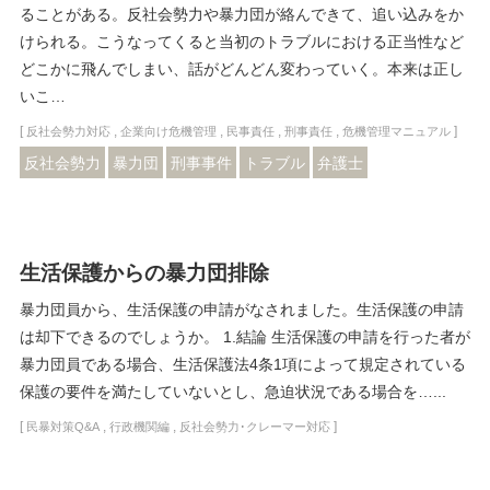
ることがある。反社会勢力や暴力団が絡んできて、追い込みをか
けられる。こうなってくると当初のトラブルにおける正当性など
どこかに飛んでしまい、話がどんどん変わっていく。本来は正し
いこ…
[
,
,
,
,
]
反社会勢力対応
企業向け危機管理
民事責任
刑事責任
危機管理マニュアル
反社会勢力
暴力団
刑事事件
トラブル
弁護士
生活保護からの暴力団排除
暴力団員から、生活保護の申請がなされました。生活保護の申請
は却下できるのでしょうか。 1.結論 生活保護の申請を行った者が
暴力団員である場合、生活保護法4条1項によって規定されている
保護の要件を満たしていないとし、急迫状況である場合を…...
[
,
,
]
民暴対策Q&A
行政機関編
反社会勢力･クレーマー対応