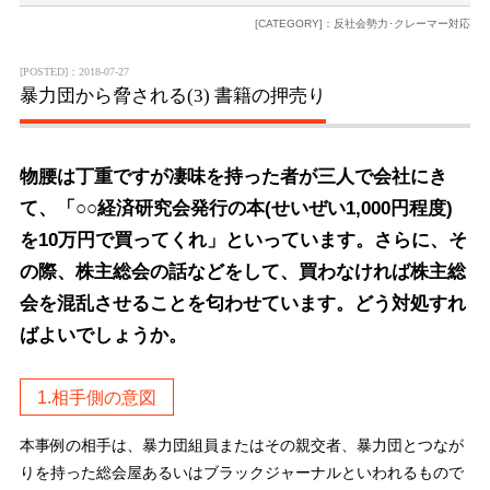
[CATEGORY]：反社会勢力･クレーマー対応
[POSTED]：2018-07-27
暴力団から脅される(3) 書籍の押売り
物腰は丁重ですが凄味を持った者が三人で会社にき
て、「○○経済研究会発行の本(せいぜい1,000円程度)
を10万円で買ってくれ」といっています。さらに、そ
の際、株主総会の話などをして、買わなければ株主総
会を混乱させることを匂わせています。どう対処すれ
ばよいでしょうか。
1.相手側の意図
本事例の相手は、暴力団組員またはその親交者、暴力団とつなが
りを持った総会屋あるいはブラックジャーナルといわれるもので