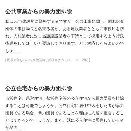
公共事業からの暴力団排除
私は○○市建設局に勤務する者ですが、公共工事に関し、同和関係
団体の事務局長と名乗る者が、ある建設業者とともに市役所を訪
れ、入札業者に対し当該建設業者を下請として採用するよう行政
指導をしてほしいと要請しております。どう対応したらよいので
しょ…...
[
,
,
]
民暴対策Q&A
行政機関編
反社会勢力･クレーマー対応
公立住宅からの暴力団排除
市営住宅、県営住宅、都営住宅等の公立住宅から暴力団員を排除
することは可能でしょうか。公立住宅に居住申込をした者が暴力
団員である場合、暴力団員であることを理由に入居を拒否するこ
とはできるのでしょうか。また、既に公立住宅に居住している者
が暴力…...