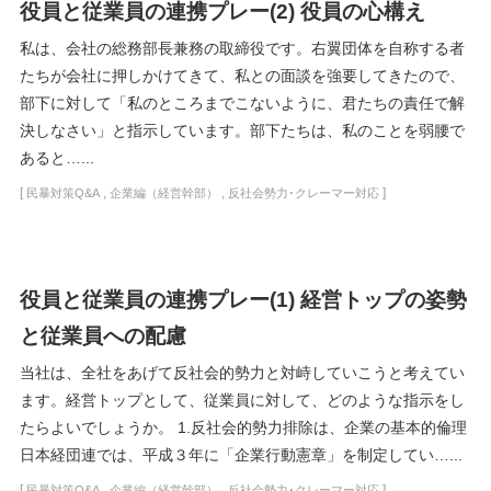
役員と従業員の連携プレー(2) 役員の心構え
私は、会社の総務部長兼務の取締役です。右翼団体を自称する者
たちが会社に押しかけてきて、私との面談を強要してきたので、
部下に対して「私のところまでこないように、君たちの責任で解
決しなさい」と指示しています。部下たちは、私のことを弱腰で
あると…...
[
,
,
]
民暴対策Q&A
企業編（経営幹部）
反社会勢力･クレーマー対応
役員と従業員の連携プレー(1) 経営トップの姿勢
と従業員への配慮
当社は、全社をあげて反社会的勢力と対峙していこうと考えてい
ます。経営トップとして、従業員に対して、どのような指示をし
たらよいでしょうか。 1.反社会的勢力排除は、企業の基本的倫理
日本経団連では、平成３年に「企業行動憲章」を制定してい…...
[
,
,
]
民暴対策Q&A
企業編（経営幹部）
反社会勢力･クレーマー対応