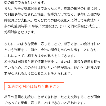
益の供与であるといえます。
また、相手が株主関係者であったとき、株主の権利の行使に関し
て利益供与がなされた場合、相手方だけでなく、供与した側の取
締役および支配人、ならびにその他の支配人に対しても商法497
条の利益供与罪(３年以下の懲役または300万円の罰金)が成立し、
処罰対象となります。
さらにこのような要求に応じることで、相手方はこの会社は甘い
という判断をし、新たに会社の弱点を自ら作り出すことになり、
これによって、相手方は次の要求をしてきます。
相手方は同類者と裏で情報を交換し、または、密接な連携を持っ
ているため、この会社は甘いという噂が流れ、他からも同種の要
求がなされるようになることも考えられます。
3.適切な対応は毅然と断ること
相手の意図さえ読むことができれば、たとえ交渉することが面倒
であっても要求に応じることはできないと思われます。