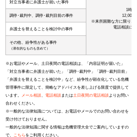
対立当事者に弁護士が就いた事件
1時間
調停･裁判中、調停･裁判目前の事件
12,000
※来所困難な方に限り、
電話相談に
弁護士を替えることを検討中の事件
その他、紛争性がある事件
（潜在的なものも含めて）
※お電話やメール、土日夜間の電話相談は、「内容証明が届いた」
「対立当事者に弁護士が就いた」「調停･裁判中」「調停･裁判目前」
「弁護士を替えることを検討中」など、紛争性が顕在化している危機
管理事件に限定して、簡略なアドバイスを差し上げる限度で提供して
います。
メール相談
、
電話相談
または
土日夜間の電話相談
よりお問い
合わせください。
※一般的な法律知識については、お電話やメールでのお問い合わせを
受け付けておりません。
一般的な法律知識に関する情報は危機管理大全でご案内していますの
で、
こちら
をご利用ください。