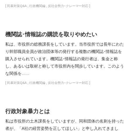
[
,
,
]
民暴対策Q&A
行政機関編
反社会勢力･クレーマー対応
機関誌･情報誌の購読を取りやめたい
私は、市役所の総務課長をしています。当市役所では長年にわた
り幹部職員全員が政治団体等の発行する複数の機関誌･情報誌を
購入させられています。機関誌･情報誌の発行者は、集金と称
し、あるいは取材と称して市役所内を闊歩しています。このよう
な関係を…...
[
,
,
]
民暴対策Q&A
行政機関編
反社会勢力･クレーマー対応
行政対象暴力とは
私は市役所の土木課長をしていますが、同和団体の名刺を持った
者が、「A社の経営姿勢を正してほしい」と申し入れてきまし