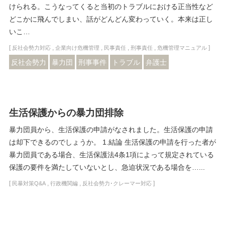
けられる。こうなってくると当初のトラブルにおける正当性など
どこかに飛んでしまい、話がどんどん変わっていく。本来は正し
いこ…
[
,
,
,
,
]
反社会勢力対応
企業向け危機管理
民事責任
刑事責任
危機管理マニュアル
反社会勢力
暴力団
刑事事件
トラブル
弁護士
生活保護からの暴力団排除
暴力団員から、生活保護の申請がなされました。生活保護の申請
は却下できるのでしょうか。 1.結論 生活保護の申請を行った者が
暴力団員である場合、生活保護法4条1項によって規定されている
保護の要件を満たしていないとし、急迫状況である場合を…...
[
,
,
]
民暴対策Q&A
行政機関編
反社会勢力･クレーマー対応