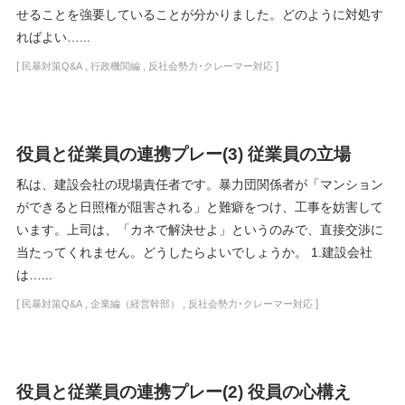
せることを強要していることが分かりました。どのように対処す
ればよい…...
[
,
,
]
民暴対策Q&A
行政機関編
反社会勢力･クレーマー対応
役員と従業員の連携プレー(3) 従業員の立場
私は、建設会社の現場責任者です。暴力団関係者が「マンション
ができると日照権が阻害される」と難癖をつけ、工事を妨害して
います。上司は、「カネで解決せよ」というのみで、直接交渉に
当たってくれません。どうしたらよいでしょうか。 1.建設会社
は…...
[
,
,
]
民暴対策Q&A
企業編（経営幹部）
反社会勢力･クレーマー対応
役員と従業員の連携プレー(2) 役員の心構え