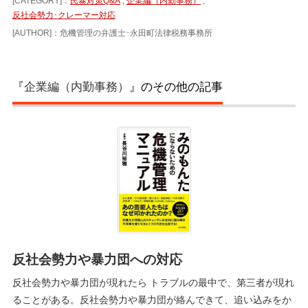
[CATEGORY]：
民暴対策Q&A
,
企業編（内勤事務）
,
反社会勢力･クレーマー対応
[AUTHOR]：危機管理の弁護士･永田町法律税務事務所
『
企業編（内勤事務）
』のその他の記事
反社会勢力や暴力団への対応
反社会勢力や暴力団が現れたら トラブルの最中で、第三者が現れ
ることがある。反社会勢力や暴力団が絡んできて、追い込みをか