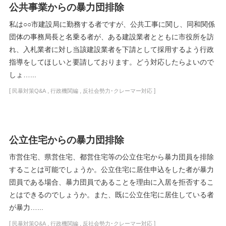
公共事業からの暴力団排除
私は○○市建設局に勤務する者ですが、公共工事に関し、同和関係
団体の事務局長と名乗る者が、ある建設業者とともに市役所を訪
れ、入札業者に対し当該建設業者を下請として採用するよう行政
指導をしてほしいと要請しております。どう対応したらよいので
しょ…...
[
,
,
]
民暴対策Q&A
行政機関編
反社会勢力･クレーマー対応
公立住宅からの暴力団排除
市営住宅、県営住宅、都営住宅等の公立住宅から暴力団員を排除
することは可能でしょうか。公立住宅に居住申込をした者が暴力
団員である場合、暴力団員であることを理由に入居を拒否するこ
とはできるのでしょうか。また、既に公立住宅に居住している者
が暴力…...
[
,
,
]
民暴対策Q&A
行政機関編
反社会勢力･クレーマー対応