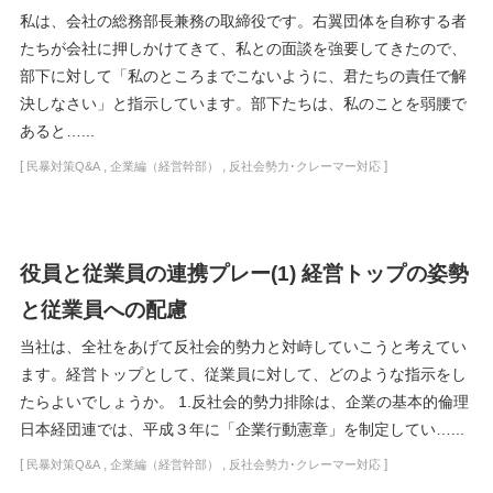
私は、会社の総務部長兼務の取締役です。右翼団体を自称する者
たちが会社に押しかけてきて、私との面談を強要してきたので、
部下に対して「私のところまでこないように、君たちの責任で解
決しなさい」と指示しています。部下たちは、私のことを弱腰で
あると…...
[
,
,
]
民暴対策Q&A
企業編（経営幹部）
反社会勢力･クレーマー対応
役員と従業員の連携プレー(1) 経営トップの姿勢
と従業員への配慮
当社は、全社をあげて反社会的勢力と対峙していこうと考えてい
ます。経営トップとして、従業員に対して、どのような指示をし
たらよいでしょうか。 1.反社会的勢力排除は、企業の基本的倫理
日本経団連では、平成３年に「企業行動憲章」を制定してい…...
[
,
,
]
民暴対策Q&A
企業編（経営幹部）
反社会勢力･クレーマー対応