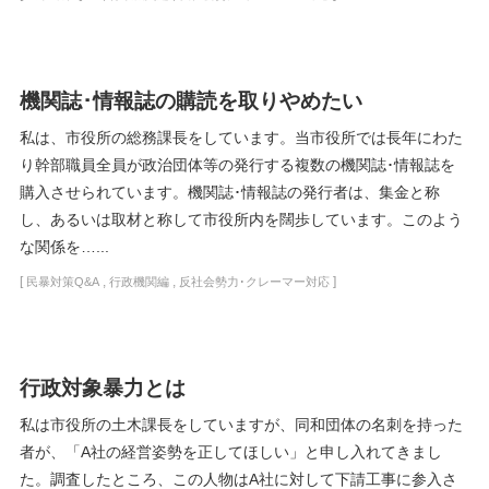
機関誌･情報誌の購読を取りやめたい
私は、市役所の総務課長をしています。当市役所では長年にわた
り幹部職員全員が政治団体等の発行する複数の機関誌･情報誌を
購入させられています。機関誌･情報誌の発行者は、集金と称
し、あるいは取材と称して市役所内を闊歩しています。このよう
な関係を…...
[
,
,
]
民暴対策Q&A
行政機関編
反社会勢力･クレーマー対応
行政対象暴力とは
私は市役所の土木課長をしていますが、同和団体の名刺を持った
者が、「A社の経営姿勢を正してほしい」と申し入れてきまし
た。調査したところ、この人物はA社に対して下請工事に参入さ