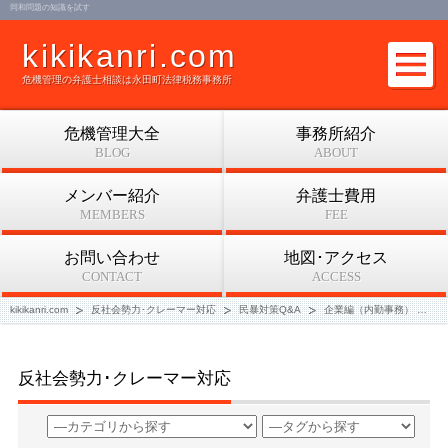
同和問題の知識を試す
kikikanri.com
危機管理の弁護士相談は永田町法律税務事務所
危機管理大全
事務所紹介
BLOG
ABOUT
メンバー紹介
弁護士費用
MEMBERS
FEE
お問い合わせ
地図･アクセス
CONTACT
ACCESS
kikikanri.com
反社会勢力･クレーマー対応
民暴対策Q&A
企業編（内勤事務）
同
反社会勢力･クレーマー対応