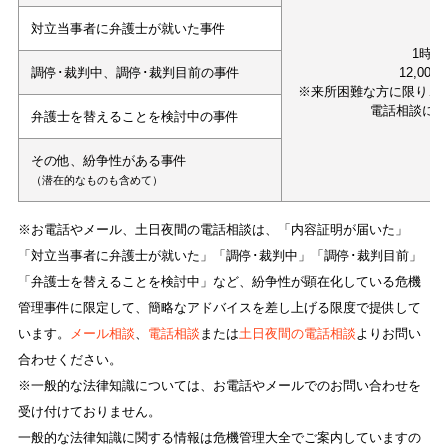
対立当事者に弁護士が就いた事件
1時間
調停･裁判中、調停･裁判目前の事件
12,000
※来所困難な方に限り、
電話相談に
弁護士を替えることを検討中の事件
その他、紛争性がある事件
（潜在的なものも含めて）
※お電話やメール、土日夜間の電話相談は、「内容証明が届いた」
「対立当事者に弁護士が就いた」「調停･裁判中」「調停･裁判目前」
「弁護士を替えることを検討中」など、紛争性が顕在化している危機
管理事件に限定して、簡略なアドバイスを差し上げる限度で提供して
います。
メール相談
、
電話相談
または
土日夜間の電話相談
よりお問い
合わせください。
※一般的な法律知識については、お電話やメールでのお問い合わせを
受け付けておりません。
一般的な法律知識に関する情報は危機管理大全でご案内していますの