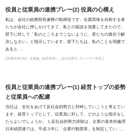
役員と従業員の連携プレー(2) 役員の心構え
私は、会社の総務部長兼務の取締役です。右翼団体を自称する者
たちが会社に押しかけてきて、私との面談を強要してきたので、
部下に対して「私のところまでこないように、君たちの責任で解
決しなさい」と指示しています。部下たちは、私のことを弱腰で
あると…...
[
,
,
]
民暴対策Q&A
企業編（経営幹部）
反社会勢力･クレーマー対応
役員と従業員の連携プレー(1) 経営トップの姿勢
と従業員への配慮
当社は、全社をあげて反社会的勢力と対峙していこうと考えてい
ます。経営トップとして、従業員に対して、どのような指示をし
たらよいでしょうか。 1.反社会的勢力排除は、企業の基本的倫理
日本経団連では、平成３年に「企業行動憲章」を制定してい…...