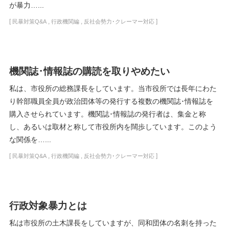
が暴力…...
[
,
,
]
民暴対策Q&A
行政機関編
反社会勢力･クレーマー対応
機関誌･情報誌の購読を取りやめたい
私は、市役所の総務課長をしています。当市役所では長年にわた
り幹部職員全員が政治団体等の発行する複数の機関誌･情報誌を
購入させられています。機関誌･情報誌の発行者は、集金と称
し、あるいは取材と称して市役所内を闊歩しています。このよう
な関係を…...
[
,
,
]
民暴対策Q&A
行政機関編
反社会勢力･クレーマー対応
行政対象暴力とは
私は市役所の土木課長をしていますが、同和団体の名刺を持った