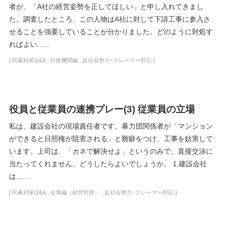
者が、「A社の経営姿勢を正してほしい」と申し入れてきまし
た。調査したところ、この人物はA社に対して下請工事に参入さ
せることを強要していることが分かりました。どのように対処す
ればよい…...
[
,
,
]
民暴対策Q&A
行政機関編
反社会勢力･クレーマー対応
役員と従業員の連携プレー(3) 従業員の立場
私は、建設会社の現場責任者です。暴力団関係者が「マンション
ができると日照権が阻害される」と難癖をつけ、工事を妨害して
います。上司は、「カネで解決せよ」というのみで、直接交渉に
当たってくれません。どうしたらよいでしょうか。 1.建設会社
は…...
[
,
,
]
民暴対策Q&A
企業編（経営幹部）
反社会勢力･クレーマー対応