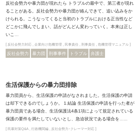
反社会勢力や暴力団が現れたら トラブルの最中で、第三者が現れ
ることがある。反社会勢力や暴力団が絡んできて、追い込みをか
けられる。こうなってくると当初のトラブルにおける正当性など
どこかに飛んでしまい、話がどんどん変わっていく。本来は正し
いこ…
[
,
,
,
,
]
反社会勢力対応
企業向け危機管理
民事責任
刑事責任
危機管理マニュアル
反社会勢力
暴力団
刑事事件
トラブル
弁護士
生活保護からの暴力団排除
暴力団員から、生活保護の申請がなされました。生活保護の申請
は却下できるのでしょうか。 1.結論 生活保護の申請を行った者が
暴力団員である場合、生活保護法4条1項によって規定されている
保護の要件を満たしていないとし、急迫状況である場合を…...
[
,
,
]
民暴対策Q&A
行政機関編
反社会勢力･クレーマー対応