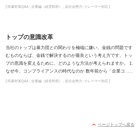
[
,
,
]
民暴対策Q&A
企業編（経営幹部）
反社会勢力･クレーマー対応
トップの意識改革
当社のトップは暴力団との関わりを極端に嫌い、金銭の問題です
むものならば、金銭で解決するのが最良という考え方です。トッ
プの意識を変えるために、どのような方法が考えられますか。 1.
なぜ今、コンプライアンスの時代なのか 数年前から「企業コ…...
[
,
,
]
民暴対策Q&A
企業編（経営幹部）
反社会勢力･クレーマー対応
ページトップへ戻る