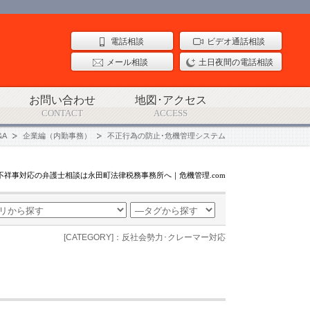
電話相談
ビデオ通話相談
メール相談
土日夜間の電話相談
お問い合わせ
地図･アクセス
CONTACT
ACCESS
&A
企業編（内勤事務）
不正行為の防止･危機管理システム
不祥事対応の弁護士相談は永田町法律税務事務所へ｜危機管理.com
[CATEGORY]：反社会勢力･クレーマー対応