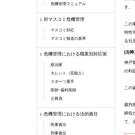
危機管理マニュアル
す。
対マスコミ危機管理
この
マスコミ対応
特性
マスコミ報道の基準
る社
(3
危機管理における職業別対応策
神戸
政治家
の利
タレント（芸能人）
スポーツ選手
この
医師･歯科医師
公務員
裁判
締役
危機管理における法的責任
て、
民事責任
刑事責任