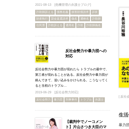
2021-08-13 [
危機管理の弁護士ブログ
]
詐欺師訴える
債務名義
損害賠償請求
訴状
財産執行
貸金返還請求
偽名
通称名
詐欺師
住民票
詐欺訴える
通用名
詐欺
詐欺師偽名
反社会勢力や暴力団への
対応
反社会勢力や暴力団が現れたら トラブルの最中で、
第三者が現れることがある。反社会勢力や暴力団が
絡んできて、追い込みをかけられる。こうなってく
ると当初のトラブル…
2019-06-29 [
反社会勢力対応
]
[
反社
反社会勢力
暴力団
刑事事件
トラブル
弁護士
生活
【裁判中でノーコメン
暴力
ト】片山さつき大臣のマ