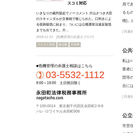
スコミ対応
員で
るも
いきなりの裁判提起でノーコメント 片山さつき大臣
のスキャンダルが文春砲で報じられた。口利きによ
権)
る収賄疑惑に始まり、ついには公職選挙法違反疑惑
までも出てきた。片…
[
民暴対
2018-11-13 [
危機管理の弁護士ブログ
]
マスコミ対応
政治家
不祥事
公共
私は
■危機管理の弁護士相談はこちら
業者
03-5532-1112
団等
9:00～19:00 土日祝日除く
合に
[
民暴対
〒100-0014 東京都千代田区永田町2-9-8
パレ･ロワイヤル永田町906
公立
市営