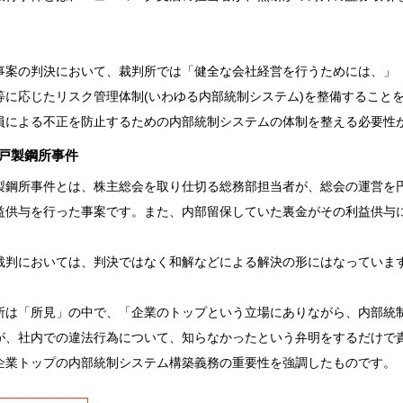
事案の判決において、裁判所では「健全な会社経営を行うためには、」
等に応じたリスク管理体制(いわゆる内部統制システム)を整備すること
員による不正を防止するための内部統制システムの体制を整える必要性
)神戸製鋼所事件
製鋼所事件とは、株主総会を取り仕切る総務部担当者が、総会の運営を
益供与を行った事案です。また、内部留保していた裏金がその利益供与
裁判においては、判決ではなく和解などによる解決の形にはなっていま
所は「所見」の中で、「企業のトップという立場にありながら、内部統
が、社内での違法行為について、知らなかったという弁明をするだけで
企業トップの内部統制システム構築義務の重要性を強調したものです。