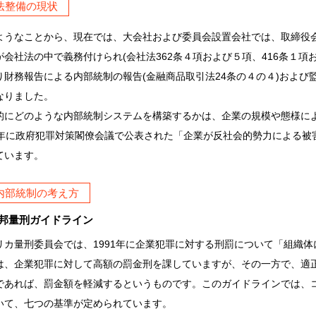
.法整備の現状
ようなことから、現在では、大会社および委員会設置会社では、取締役
が会社法の中で義務付けられ(会社法362条４項および５項、416条１
り財務報告による内部統制の報告(金融商品取引法24条の４の４)および監
なりました。
的にどのような内部統制システムを構築するかは、企業の規模や態様に
9年に政府犯罪対策閣僚会議で公表された「企業が反社会的勢力による被
ています。
.内部統制の考え方
)連邦量刑ガイドライン
リカ量刑委員会では、1991年に企業犯罪に対する刑罰について「組織
は、企業犯罪に対して高額の罰金刑を課していますが、その一方で、適
であれば、罰金額を軽減するというものです。このガイドラインでは、
いて、七つの基準が定められています。