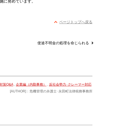
実施に努めています。
ページトップへ戻る
使途不明金の処理を命じられる
対策Q&A
,
企業編（内勤事務）
,
反社会勢力･クレーマー対応
[AUTHOR]：危機管理の弁護士･永田町法律税務事務所