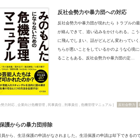
反社会勢力や暴力団への対応
反社会勢力や暴力団が現れたら トラブルの
が絡んできて、追い込みをかけられる。こう
に飛んでしまい、話がどんどん変わっていく
ちらが悪いことをしているかのような心境に
ることもある。反社会勢力や暴力団の定…
会勢力対応
,
企業向け危機管理
,
民事責任
,
刑事責任
,
危機管理マニュアル
]
反社会勢力
保護からの暴力団排除
団員から、生活保護の申請がなされました。生活保護の申請は却下できるのでし