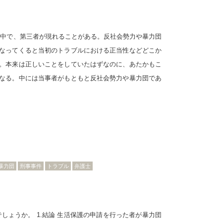
最中で、第三者が現れることがある。反社会勢力や暴力団
なってくると当初のトラブルにおける正当性などどこか
。本来は正しいことをしていたはずなのに、あたかもこ
なる。中には当事者がもともと反社会勢力や暴力団であ
暴力団
刑事事件
トラブル
弁護士
ょうか。 1.結論 生活保護の申請を行った者が暴力団