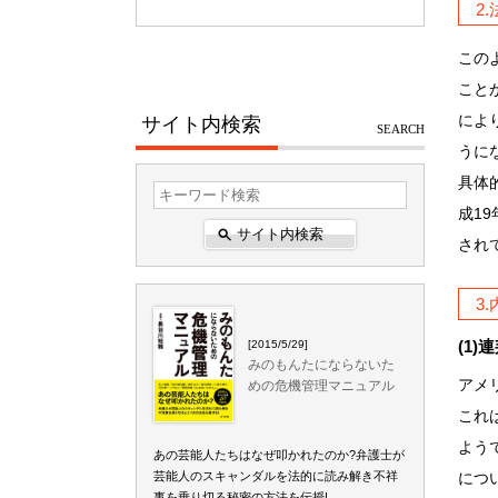
2
この
こと
によ
サイト内検索
SEARCH
うに
具体
成1
され
3
(1
[2015/5/29]
みのもんたにならないた
アメ
めの危機管理マニュアル
これ
よう
あの芸能人たちはなぜ叩かれたのか?弁護士が
芸能人のスキャンダルを法的に読み解き不祥
につ
事を乗り切る秘密の方法を伝授!…