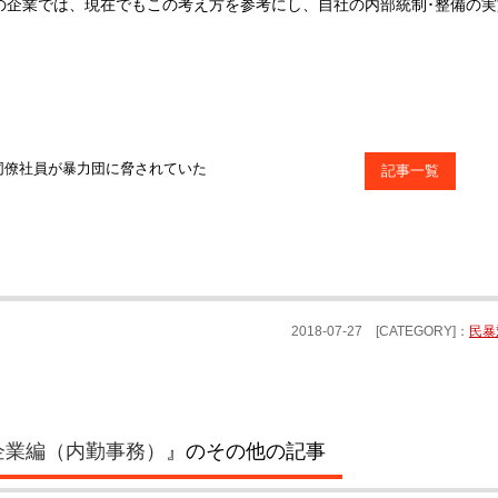
の企業では、現在でもこの考え方を参考にし、自社の内部統制･整備の
同僚社員が暴力団に脅されていた
記事一覧
2018-07-27
[CATEGORY]：
民暴
企業編（内勤事務）
』のその他の記事