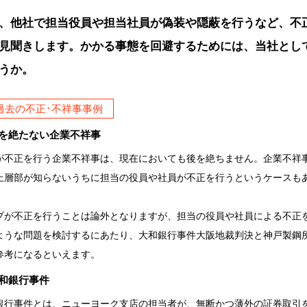
、他社で担当役員や担当社員が偽装や隠蔽を行うなど、不
見聞きします。かかる事態を回避するためには、当社とし
うか。
.過去の不正･不祥事事例
)後を絶たない企業不祥事
が不正を行う企業不祥事は、現在においても後を絶ちません。企業不祥
上層部が知らないうちに担当の役員や社員が不正を行うというケースも
プが不正を行うことは論外となりますが、担当の役員や社員による不正
ような問題を検討するにあたり、大和銀行事件大阪地裁判決と神戸製鋼
参考になるといえます。
大和銀行事件
銀行事件とは、ニューヨーク支店の担当者が、無断かつ薄外の証券取引