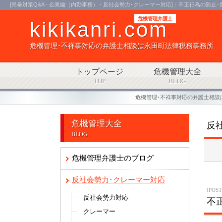
[民暴対策Q&A - 企業編（内勤事務） - 反社会勢力･クレーマー対応]：不正行為の防止
危機管理弁護士
kikikanri.com
危機管理･不祥事対応の弁護士相談は永田町法律税務事務所
トップページ
危機管理大全
TOP
BLOG
危機管理･不祥事対応の弁護士相談
危機管理大全
反
BLOG
危機管理弁護士のブログ
反社会勢力･クレーマー対応
[POST
反社会勢力対応
不
クレーマー