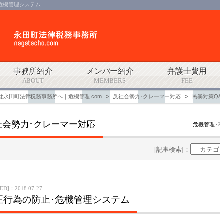
･危機管理システム
事務所紹介
メンバー紹介
弁護士費用
ABOUT
MEMBERS
FEE
は永田町法律税務事務所へ｜危機管理.com
反社会勢力･クレーマー対応
民暴対策Q
社会勢力･クレーマー対応
危機管理･
[記事検索]：
ED]：2018-07-27
正行為の防止･危機管理システム