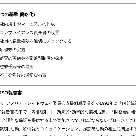
つの基準(簡略化)
社内規則やマニュアルの作成
コンプライアンス責任者の設置
社員の裁量権限を適切にチェックする
研修等の実施
監査の実施や内部通報制度の採用
懲戒手続等の運用
不正発覚後の適切な措置
COSO報告書
で、アメリカトレッドウェイ委員会支援組織委員会が1992年に「内部統制
SO報告書の中で、内部統制は「効果的･効率的な業務活動」「財務会計
、合理的な保証を提供する上で実施されなければならないプロセスとさ
③統制活動、④情報とコミュニケーション、⑤監視活動の相互に関連す