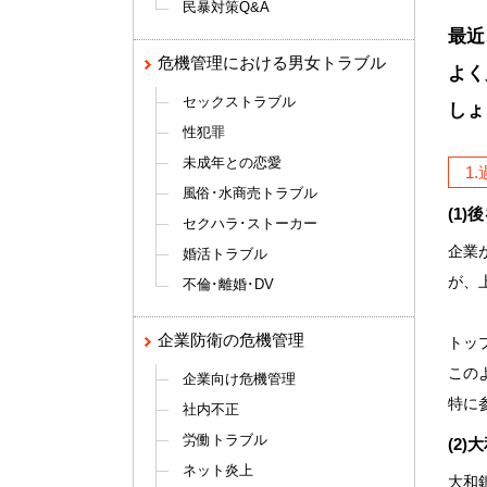
民暴対策Q&A
最近
危機管理における男女トラブル
よく
セックストラブル
しょ
性犯罪
未成年との恋愛
1
風俗･水商売トラブル
(1
セクハラ･ストーカー
企業
婚活トラブル
が、
不倫･離婚･DV
企業防衛の危機管理
トッ
この
企業向け危機管理
特に
社内不正
労働トラブル
(2)
ネット炎上
大和