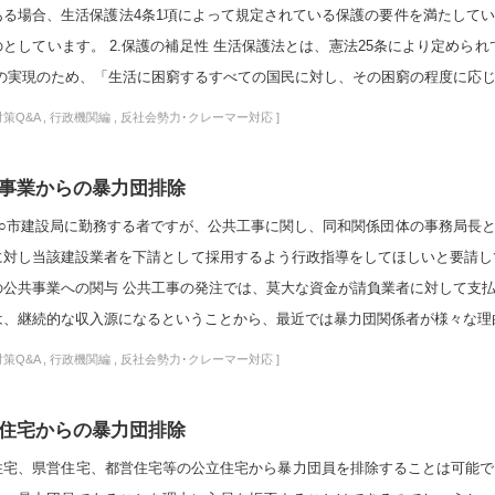
ある場合、生活保護法4条1項によって規定されている保護の要件を満たして
のとしています。 2.保護の補足性 生活保護法とは、憲法25条により定めら
」の実現のため、「生活に困窮するすべての国民に対し、その困窮の程度に応じ、
策Q&A
,
行政機関編
,
反社会勢力･クレーマー対応
]
事業からの暴力団排除
○○市建設局に勤務する者ですが、公共工事に関し、同和関係団体の事務局長
に対し当該建設業者を下請として採用するよう行政指導をしてほしいと要請して
の公共事業への関与 公共工事の発注では、莫大な資金が請負業者に対して支
は、継続的な収入源になるということから、最近では暴力団関係者が様々な理由
策Q&A
,
行政機関編
,
反社会勢力･クレーマー対応
]
住宅からの暴力団排除
住宅、県営住宅、都営住宅等の公立住宅から暴力団員を排除することは可能で