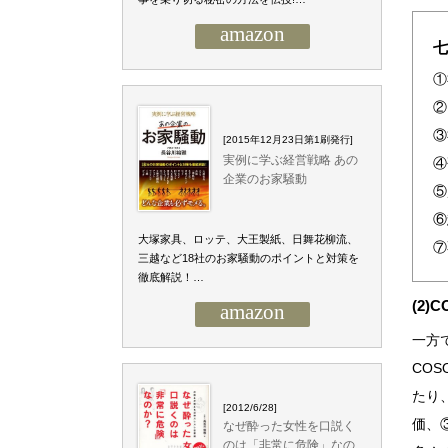
amazon
七
①
②
③
[2015年12月23日第1刷発行]
実例に学ぶ経営戦略 あの
④
企業のお家騒動
⑤
⑥
大塚家具、ロッテ、大王製紙、日舞花柳流、
⑦
三越など18社のお家騒動のポイントと対策を
徹底解説！…
(2)
amazon
一方
CO
たり
[2012/6/28]
価、
なぜ酔った女性を口説く
のは「非常に危険」なの