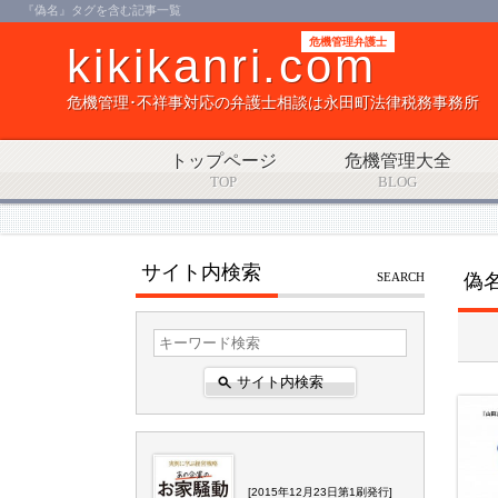
『偽名』タグを含む記事一覧
危機管理弁護士
kikikanri.com
危機管理･不祥事対応の弁護士相談は永田町法律税務事務所
トップページ
危機管理大全
TOP
BLOG
サイト内検索
SEARCH
偽
[2015年12月23日第1刷発行]