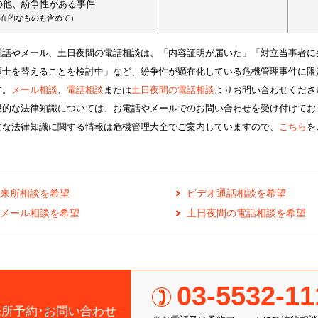
の他、紛争性がある事件
在的なものも含めて）
電話やメール、土日夜間の電話相談は、「内容証明が届いた」「対立当事者に
護士を替えることを検討中」など、紛争性が顕在化している危機管理事件に限
す。
メール相談
、
電話相談
または
土日夜間の電話相談
よりお問い合わせくださ
般的な法律知識については、お電話やメールでのお問い合わせを受け付けてお
的な法律知識に関する情報は危機管理大全でご案内していますので、
こちら
を
来所相談を希望
ビデオ通話相談を希望
メール相談を希望
土日夜間の電話相談を希望
03-5532-11
来所予約･お問い合わせ