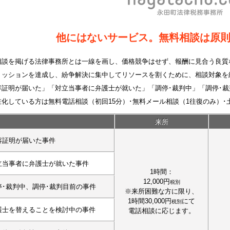
他にはないサービス。無料相談は原
相談を掲げる法律事務所とは一線を画し、価格競争はせず、報酬に見合う良質
ミッションを達成し、紛争解決に集中してリソースを割くために、相談対象を
容証明が届いた」「対立当事者に弁護士が就いた」「調停･裁判中」「調停･
在化している方は無料電話相談（初回15分）･無料メール相談（1往復のみ）･
来所
容証明が届いた事件
立当事者に弁護士が就いた事件
1時間：
12,000円
税別
停･裁判中、調停･裁判目前の事件
※来所困難な方に限り、
1時間30,000円
にて
税別
護士を替えることを検討中の事件
電話相談に応じます。