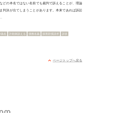
などの本名ではない名前でも裁判で訴えることが、理論
ま判決が出てしまうことがあります。本来であれば訴訟
…
師偽名
詐欺師訴える
債務名義
損害賠償請求
訴状
ページトップへ戻る