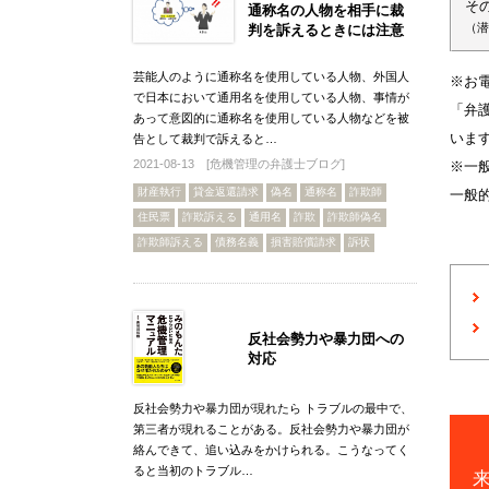
そ
通称名の人物を相手に裁
（潜
判を訴えるときには注意
芸能人のように通称名を使用している人物、外国人
※お
で日本において通用名を使用している人物、事情が
「弁
あって意図的に通称名を使用している人物などを被
いま
告として裁判で訴えると…
2021-08-13 [
危機管理の弁護士ブログ
]
※一
財産執行
貸金返還請求
偽名
通称名
詐欺師
一般
住民票
詐欺訴える
通用名
詐欺
詐欺師偽名
詐欺師訴える
債務名義
損害賠償請求
訴状
反社会勢力や暴力団への
対応
反社会勢力や暴力団が現れたら トラブルの最中で、
第三者が現れることがある。反社会勢力や暴力団が
絡んできて、追い込みをかけられる。こうなってく
ると当初のトラブル…