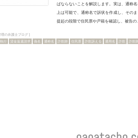
ばならないことを解説します。実は、通称名
上は可能で、通称名で訴状を作成し、そのま
提起の段階で住民票や戸籍を確認し、被告の
管理の弁護士ブログ
]
執行
貸金返還請求
偽名
通称名
詐欺師
住民票
詐欺訴える
通用名
詐欺
詐欺