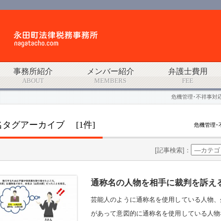
事務所紹介
メンバー紹介
弁護士費用
ABOUT
MEMBERS
FEE
危機管理･不祥事対
名タグアーカイブ [1件]
危機管理･
[記事検索]：
通称名の人物を相手に裁判を訴え
芸能人のように通称名を使用している人物、
があって意図的に通称名を使用している人物