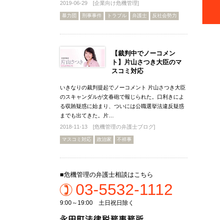
2019-06-29 [
企業向け危機管理
]
暴力団
刑事事件
トラブル
弁護士
反社会勢力
【裁判中でノーコメン
ト】片山さつき大臣のマ
スコミ対応
いきなりの裁判提起でノーコメント 片山さつき大臣
のスキャンダルが文春砲で報じられた。口利きによ
る収賄疑惑に始まり、ついには公職選挙法違反疑惑
までも出てきた。片…
2018-11-13 [
危機管理の弁護士ブログ
]
マスコミ対応
政治家
不祥事
■危機管理の弁護士相談はこちら
03-5532-1112
9:00～19:00 土日祝日除く