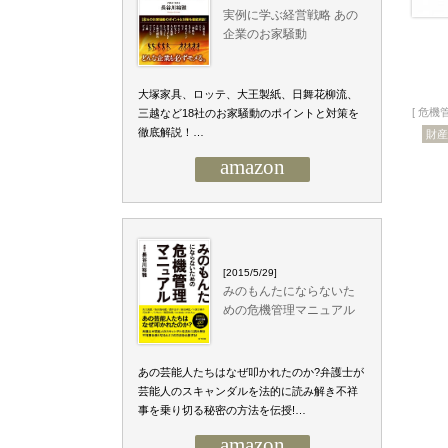
実例に学ぶ経営戦略 あの
企業のお家騒動
大塚家具、ロッテ、大王製紙、日舞花柳流、
[
危機
三越など18社のお家騒動のポイントと対策を
徹底解説！…
財産
amazon
[2015/5/29]
みのもんたにならないた
めの危機管理マニュアル
あの芸能人たちはなぜ叩かれたのか?弁護士が
芸能人のスキャンダルを法的に読み解き不祥
事を乗り切る秘密の方法を伝授!…
amazon