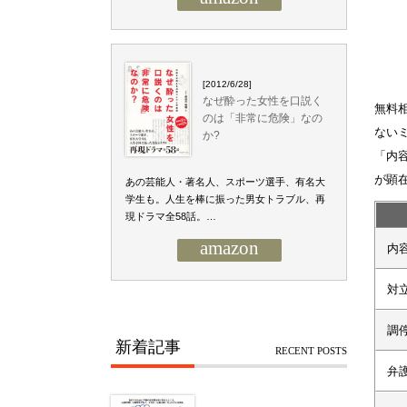
[2012/6/28]
なぜ酔った女性を口説く
無料
のは「非常に危険」なの
ない
か?
「内
が顕
あの芸能人・著名人、スポーツ選手、有名大
学生も。人生を棒に振った男女トラブル、再
現ドラマ全58話。…
amazon
内
対
調
新着記事
RECENT POSTS
弁