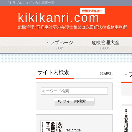
『トラブル』タグを含む記事一覧
危機管理弁護士
kikikanri.com
危機管理･不祥事対応の弁護士相談は永田町法律税務事務所
トップページ
危機管理大全
TOP
BLOG
サイト内検索
SEARCH
ト
[2015/5/29]