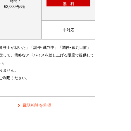
1時間：
無 料
62,000円
税別
非対応
弁護士が就いた」「調停･裁判中」「調停･裁判目前」
定して、簡略なアドバイスを差し上げる限度で提供して
い。
りません。
ご利用ください。
電話相談を希望