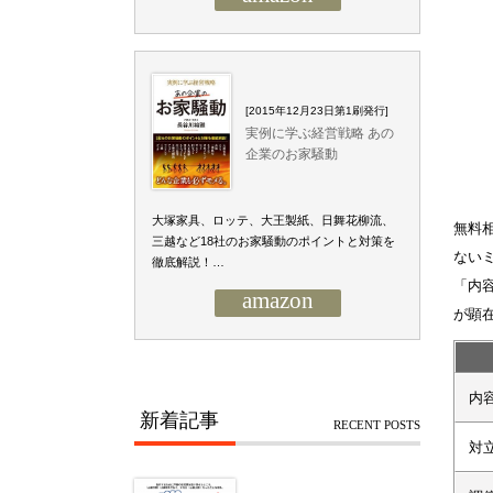
[2015年12月23日第1刷発行]
実例に学ぶ経営戦略 あの
企業のお家騒動
大塚家具、ロッテ、大王製紙、日舞花柳流、
無料
三越など18社のお家騒動のポイントと対策を
ない
徹底解説！…
「内
amazon
が顕
内
新着記事
RECENT POSTS
対