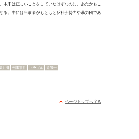
。本来は正しいことをしていたはずなのに、あたかもこ
なる。中には当事者がもともと反社会勢力や暴力団であ
暴力団
刑事事件
トラブル
弁護士
ページトップへ戻る