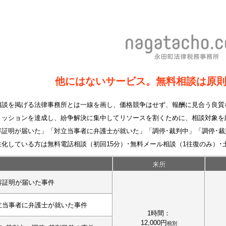
他にはないサービス。無料相談は原
相談を掲げる法律事務所とは一線を画し、価格競争はせず、報酬に見合う良質
ミッションを達成し、紛争解決に集中してリソースを割くために、相談対象を
容証明が届いた」「対立当事者に弁護士が就いた」「調停･裁判中」「調停･
在化している方は無料電話相談（初回15分）･無料メール相談（1往復のみ）･
来所
容証明が届いた事件
立当事者に弁護士が就いた事件
1時間：
12,000円
税別