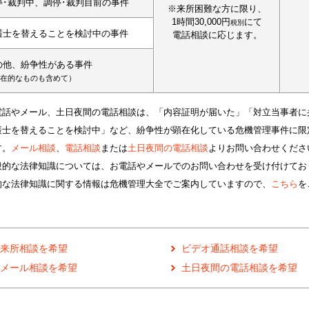
停･裁判中、調停･裁判目前の事件
※来所困難な方に限り、
1時間30,000円
にて
税別
護士を替えることを検討中の事件
電話相談に応じます。
の他、紛争性がある事件
在的なものも含めて）
電話やメール、土日夜間の電話相談は、「内容証明が届いた」「対立当事者に
護士を替えることを検討中」など、紛争性が顕在化している危機管理事件に限
す。
メール相談
、
電話相談
または
土日夜間の電話相談
よりお問い合わせくださ
般的な法律知識については、お電話やメールでのお問い合わせを受け付けてお
的な法律知識に関する情報は危機管理大全でご案内していますので、
こちら
を
来所相談を希望
ビデオ通話相談を希望
メール相談を希望
土日夜間の電話相談を希望