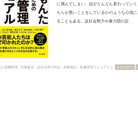
に飛んでしまい、話がどんどん変わっていく
ちらが悪いことをしているかのような心境に
ることもある。反社会勢力や暴力団の定…
向け危機管理
,
民事責任
,
反社会勢力対応
,
刑事責任
,
危機管理マニュアル
]
反社会勢力