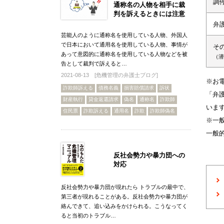
調
通称名の人物を相手に裁
判を訴えるときには注意
弁
芸能人のように通称名を使用している人物、外国人
で日本において通用名を使用している人物、事情が
そ
あって意図的に通称名を使用している人物などを被
（潜
告として裁判で訴えると…
2021-08-13 [
危機管理の弁護士ブログ
]
※お
詐欺師訴える
債務名義
損害賠償請求
訴状
「弁
財産執行
貸金返還請求
偽名
通称名
詐欺師
いま
住民票
詐欺訴える
通用名
詐欺
詐欺師偽名
※一
一般
反社会勢力や暴力団への
対応
反社会勢力や暴力団が現れたら トラブルの最中で、
第三者が現れることがある。反社会勢力や暴力団が
絡んできて、追い込みをかけられる。こうなってく
ると当初のトラブル…