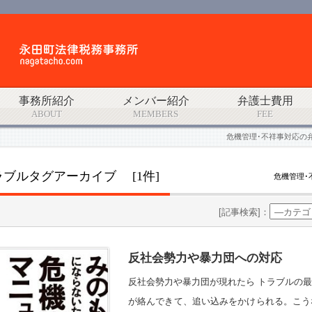
事務所紹介
メンバー紹介
弁護士費用
ABOUT
MEMBERS
FEE
危機管理･不祥事対応の
ラブルタグアーカイブ [1件]
危機管理･
[記事検索]：
反社会勢力や暴力団への対応
反社会勢力や暴力団が現れたら トラブルの
が絡んできて、追い込みをかけられる。こう