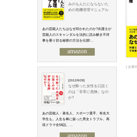
みのもんたにならないた
めの危機管理マニュアル
あの芸能人たちはなぜ叩かれたのか?弁護士が
芸能人のスキャンダルを法的に読み解き不祥
事を乗り切る秘密の方法を伝授!…
amazon
[
企業
[2012/6/28]
なぜ酔った女性を口説く
のは「非常に危険」なの
か?
あの芸能人・著名人、スポーツ選手、有名大
学生も。人生を棒に振った男女トラブル、再
現ドラマ全58話。…
amazon