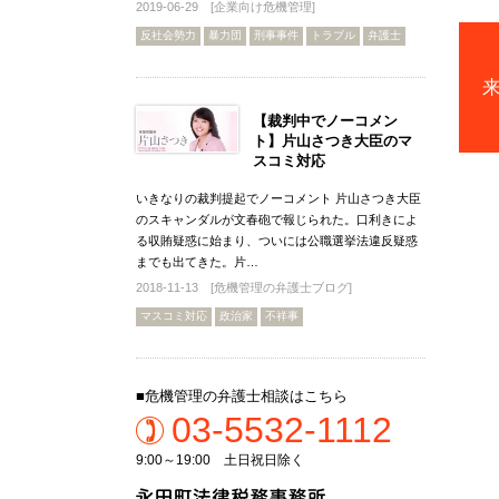
2019-06-29 [
企業向け危機管理
]
反社会勢力
暴力団
刑事事件
トラブル
弁護士
【裁判中でノーコメン
ト】片山さつき大臣のマ
スコミ対応
いきなりの裁判提起でノーコメント 片山さつき大臣
のスキャンダルが文春砲で報じられた。口利きによ
る収賄疑惑に始まり、ついには公職選挙法違反疑惑
までも出てきた。片…
2018-11-13 [
危機管理の弁護士ブログ
]
マスコミ対応
政治家
不祥事
■危機管理の弁護士相談はこちら
03-5532-1112
9:00～19:00 土日祝日除く